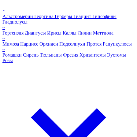
~
Альстромерии
Георгина
Герберы
Гиацинт
Гипсофилы
Гладиолусы
~
Гортензия
Диантусы
Ирисы
Каллы
Лилии
Маттиола
~
Мимоза
Нарцисс
Орхидеи
Подсолнухи
Протея
Ранункулюсы
~
Ромашки
Сирень
Тюльпаны
Фрезия
Хризантемы
Эустомы
Розы