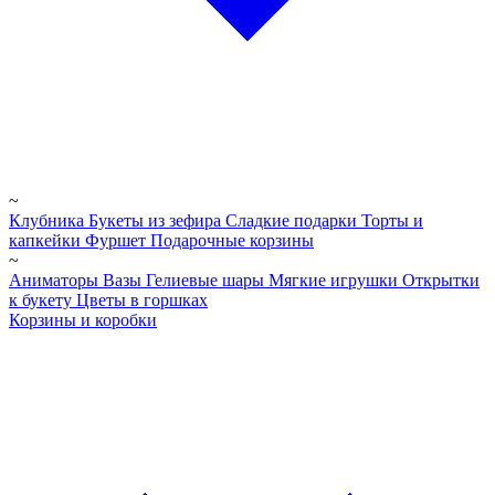
~
Клубника
Букеты из зефира
Сладкие подарки
Торты и
капкейки
Фуршет
Подарочные корзины
~
Аниматоры
Вазы
Гелиевые шары
Мягкие игрушки
Открытки
к букету
Цветы в горшках
Корзины и коробки