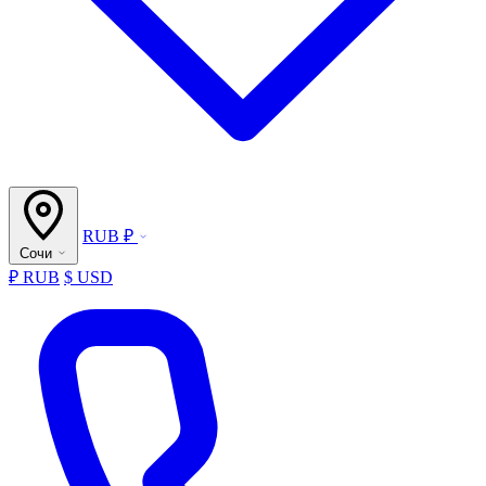
RUB ₽
Сочи
₽ RUB
$ USD