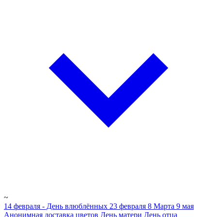
~
14 февраля - День влюблённых
23 февраля
8 Марта
9 мая
Анонимная доставка цветов
День матери
День отца