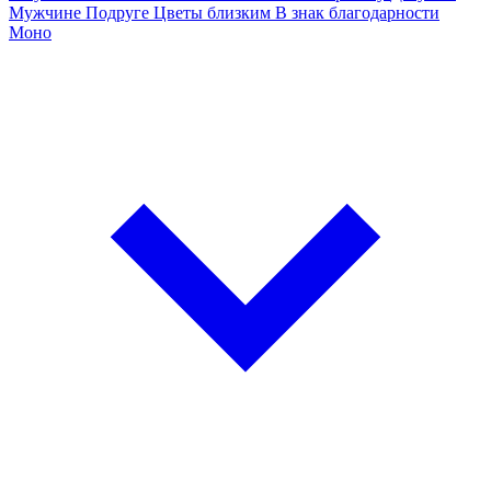
Мужчине
Подруге
Цветы близким
В знак благодарности
Моно