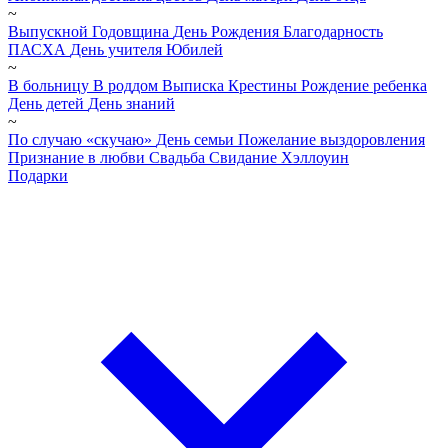
~
Выпускной
Годовщина
День Рождения
Благодарность
ПАСХА
День учителя
Юбилей
~
В больницу
В роддом
Выписка
Крестины
Рождение ребенка
День детей
День знаний
~
По случаю «скучаю»
День семьи
Пожелание выздоровления
Признание в любви
Свадьба
Свидание
Хэллоуин
Подарки