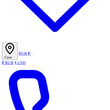
RUB ₽
Сочи
₽ RUB
$ USD