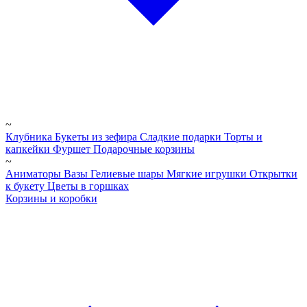
~
Клубника
Букеты из зефира
Сладкие подарки
Торты и
капкейки
Фуршет
Подарочные корзины
~
Аниматоры
Вазы
Гелиевые шары
Мягкие игрушки
Открытки
к букету
Цветы в горшках
Корзины и коробки