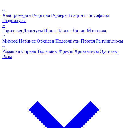
~
Альстромерии
Георгина
Герберы
Гиацинт
Гипсофилы
Гладиолусы
~
Гортензия
Диантусы
Ирисы
Каллы
Лилии
Маттиола
~
Мимоза
Нарцисс
Орхидеи
Подсолнухи
Протея
Ранункулюсы
~
Ромашки
Сирень
Тюльпаны
Фрезия
Хризантемы
Эустомы
Розы