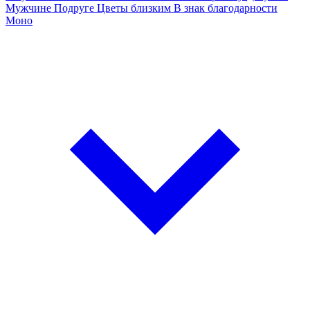
Мужчине
Подруге
Цветы близким
В знак благодарности
Моно