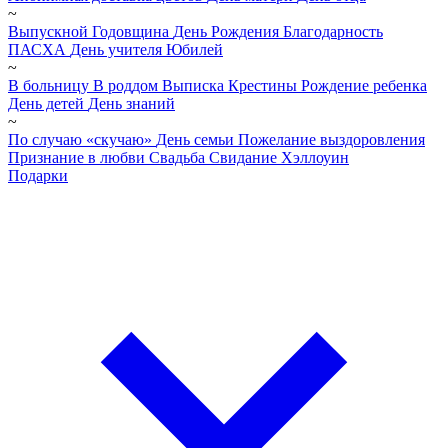
~
Выпускной
Годовщина
День Рождения
Благодарность
ПАСХА
День учителя
Юбилей
~
В больницу
В роддом
Выписка
Крестины
Рождение ребенка
День детей
День знаний
~
По случаю «скучаю»
День семьи
Пожелание выздоровления
Признание в любви
Свадьба
Свидание
Хэллоуин
Подарки