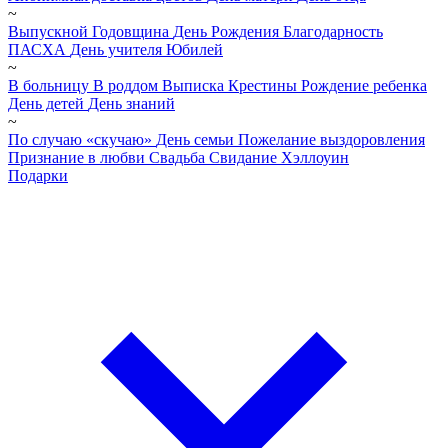
~
Выпускной
Годовщина
День Рождения
Благодарность
ПАСХА
День учителя
Юбилей
~
В больницу
В роддом
Выписка
Крестины
Рождение ребенка
День детей
День знаний
~
По случаю «скучаю»
День семьи
Пожелание выздоровления
Признание в любви
Свадьба
Свидание
Хэллоуин
Подарки