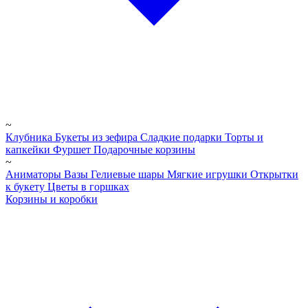
~
Клубника
Букеты из зефира
Сладкие подарки
Торты и
капкейки
Фуршет
Подарочные корзины
~
Аниматоры
Вазы
Гелиевые шары
Мягкие игрушки
Открытки
к букету
Цветы в горшках
Корзины и коробки