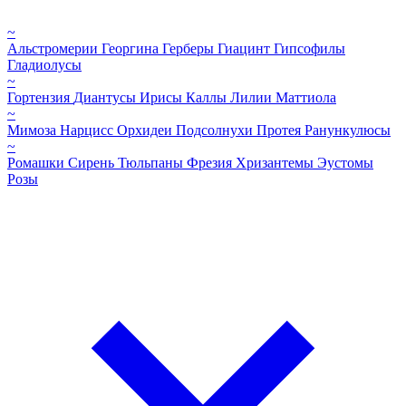
~
Альстромерии
Георгина
Герберы
Гиацинт
Гипсофилы
Гладиолусы
~
Гортензия
Диантусы
Ирисы
Каллы
Лилии
Маттиола
~
Мимоза
Нарцисс
Орхидеи
Подсолнухи
Протея
Ранункулюсы
~
Ромашки
Сирень
Тюльпаны
Фрезия
Хризантемы
Эустомы
Розы