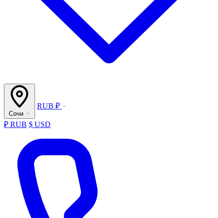
RUB ₽
Сочи
₽ RUB
$ USD