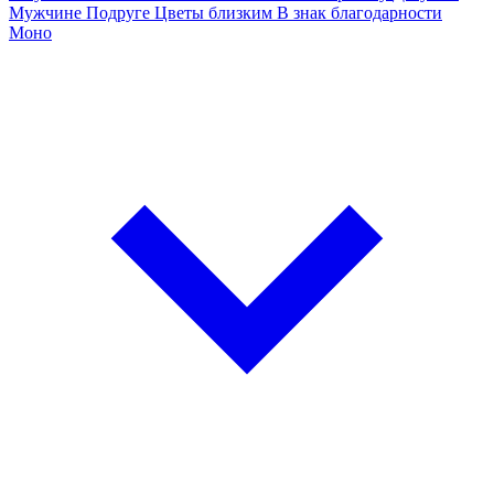
Мужчине
Подруге
Цветы близким
В знак благодарности
Моно