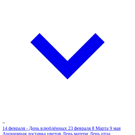
~
14 февраля - День влюблённых
23 февраля
8 Марта
9 мая
Анонимная доставка цветов
День матери
День отца