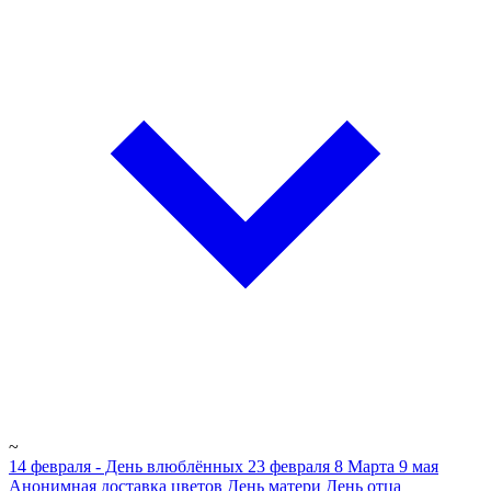
~
14 февраля - День влюблённых
23 февраля
8 Марта
9 мая
Анонимная доставка цветов
День матери
День отца