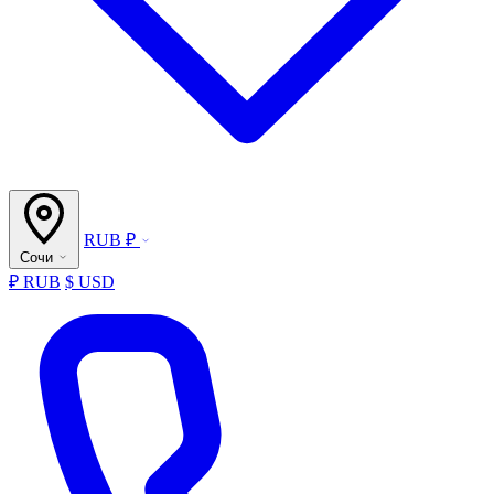
RUB ₽
Сочи
₽ RUB
$ USD