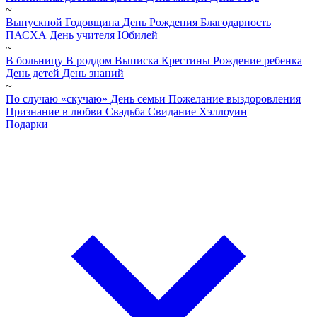
~
Выпускной
Годовщина
День Рождения
Благодарность
ПАСХА
День учителя
Юбилей
~
В больницу
В роддом
Выписка
Крестины
Рождение ребенка
День детей
День знаний
~
По случаю «скучаю»
День семьи
Пожелание выздоровления
Признание в любви
Свадьба
Свидание
Хэллоуин
Подарки