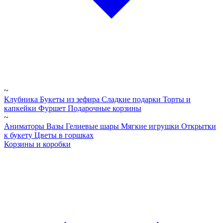
~
Клубника
Букеты из зефира
Сладкие подарки
Торты и
капкейки
Фуршет
Подарочные корзины
~
Аниматоры
Вазы
Гелиевые шары
Мягкие игрушки
Открытки
к букету
Цветы в горшках
Корзины и коробки