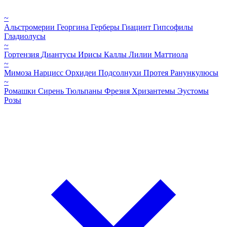
~
Альстромерии
Георгина
Герберы
Гиацинт
Гипсофилы
Гладиолусы
~
Гортензия
Диантусы
Ирисы
Каллы
Лилии
Маттиола
~
Мимоза
Нарцисс
Орхидеи
Подсолнухи
Протея
Ранункулюсы
~
Ромашки
Сирень
Тюльпаны
Фрезия
Хризантемы
Эустомы
Розы