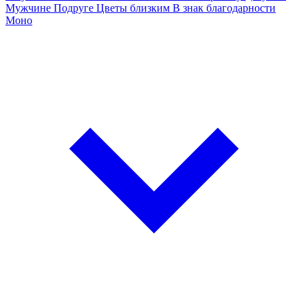
Мужчине
Подруге
Цветы близким
В знак благодарности
Моно