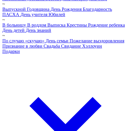
~
Выпускной
Годовщина
День Рождения
Благодарность
ПАСХА
День учителя
Юбилей
~
В больницу
В роддом
Выписка
Крестины
Рождение ребенка
День детей
День знаний
~
По случаю «скучаю»
День семьи
Пожелание выздоровления
Признание в любви
Свадьба
Свидание
Хэллоуин
Подарки