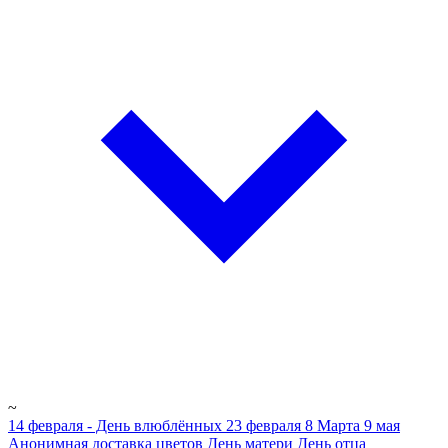
~
14 февраля - День влюблённых
23 февраля
8 Марта
9 мая
Анонимная доставка цветов
День матери
День отца