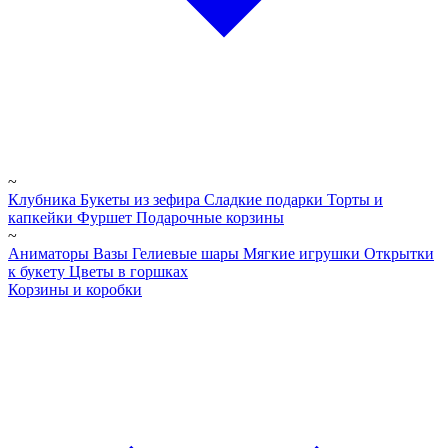
~
Клубника
Букеты из зефира
Сладкие подарки
Торты и
капкейки
Фуршет
Подарочные корзины
~
Аниматоры
Вазы
Гелиевые шары
Мягкие игрушки
Открытки
к букету
Цветы в горшках
Корзины и коробки