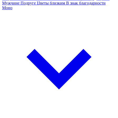
Мужчине
Подруге
Цветы близким
В знак благодарности
Моно