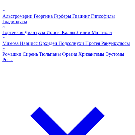
~
Альстромерии
Георгина
Герберы
Гиацинт
Гипсофилы
Гладиолусы
~
Гортензия
Диантусы
Ирисы
Каллы
Лилии
Маттиола
~
Мимоза
Нарцисс
Орхидеи
Подсолнухи
Протея
Ранункулюсы
~
Ромашки
Сирень
Тюльпаны
Фрезия
Хризантемы
Эустомы
Розы