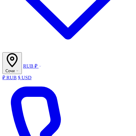
RUB ₽
Сочи
₽ RUB
$ USD