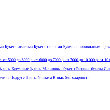
ами
Букет с лилиями
Букет с пионами
Букет с пионовидными ро
р.
от 5000 до 6000 р.
от 6000 до 7000 р.
от 7000 до 10 000 р.
от 10 
букеты
Кремовые букеты
Малиновые букеты
Розовые букеты
Си
жчине
Подруге
Цветы близким
В знак благодарности