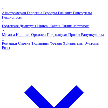
~
Альстромерии
Георгина
Герберы
Гиацинт
Гипсофилы
Гладиолусы
~
Гортензия
Диантусы
Ирисы
Каллы
Лилии
Маттиола
~
Мимоза
Нарцисс
Орхидеи
Подсолнухи
Протея
Ранункулюсы
~
Ромашки
Сирень
Тюльпаны
Фрезия
Хризантемы
Эустомы
Розы