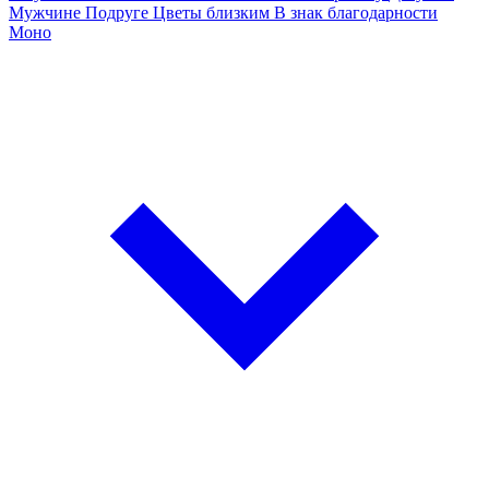
Мужчине
Подруге
Цветы близким
В знак благодарности
Моно