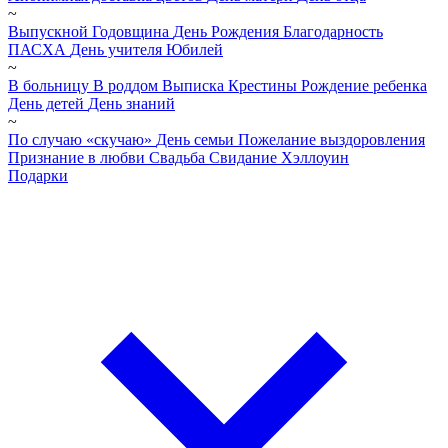
~
Выпускной
Годовщина
День Рождения
Благодарность
ПАСХА
День учителя
Юбилей
~
В больницу
В роддом
Выписка
Крестины
Рождение ребенка
День детей
День знаний
~
По случаю «скучаю»
День семьи
Пожелание выздоровления
Признание в любви
Свадьба
Свидание
Хэллоуин
Подарки