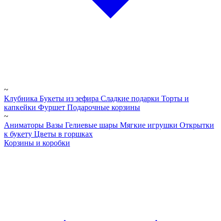
~
Клубника
Букеты из зефира
Сладкие подарки
Торты и
капкейки
Фуршет
Подарочные корзины
~
Аниматоры
Вазы
Гелиевые шары
Мягкие игрушки
Открытки
к букету
Цветы в горшках
Корзины и коробки