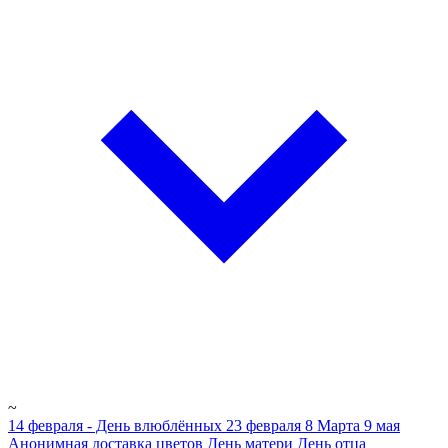
~
14 февраля - День влюблённых
23 февраля
8 Марта
9 мая
Анонимная доставка цветов
День матери
День отца