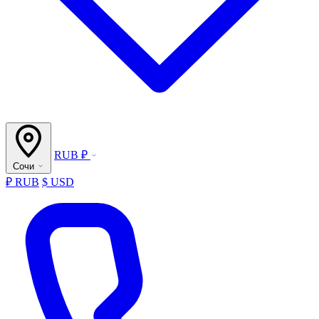
RUB ₽
Сочи
₽ RUB
$ USD