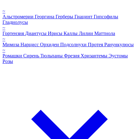
~
Альстромерии
Георгина
Герберы
Гиацинт
Гипсофилы
Гладиолусы
~
Гортензия
Диантусы
Ирисы
Каллы
Лилии
Маттиола
~
Мимоза
Нарцисс
Орхидеи
Подсолнухи
Протея
Ранункулюсы
~
Ромашки
Сирень
Тюльпаны
Фрезия
Хризантемы
Эустомы
Розы