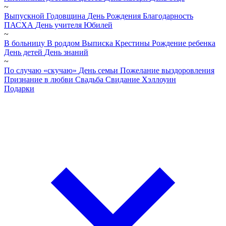
~
Выпускной
Годовщина
День Рождения
Благодарность
ПАСХА
День учителя
Юбилей
~
В больницу
В роддом
Выписка
Крестины
Рождение ребенка
День детей
День знаний
~
По случаю «скучаю»
День семьи
Пожелание выздоровления
Признание в любви
Свадьба
Свидание
Хэллоуин
Подарки