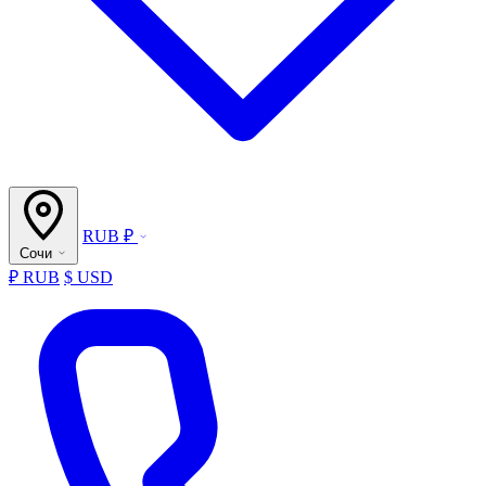
RUB ₽
Сочи
₽ RUB
$ USD