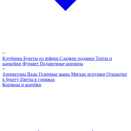
~
Клубника
Букеты из зефира
Сладкие подарки
Торты и
капкейки
Фуршет
Подарочные корзины
~
Аниматоры
Вазы
Гелиевые шары
Мягкие игрушки
Открытки
к букету
Цветы в горшках
Корзины и коробки