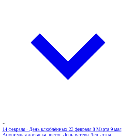
~
14 февраля - День влюблённых
23 февраля
8 Марта
9 мая
Анонимная доставка цветов
День матери
День отца