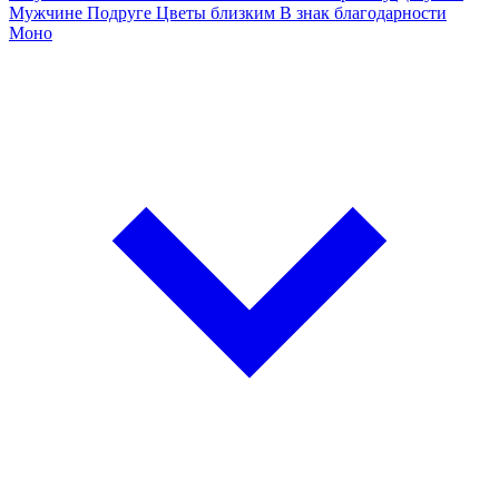
Мужчине
Подруге
Цветы близким
В знак благодарности
Моно