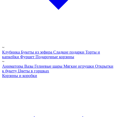
~
Клубника
Букеты из зефира
Сладкие подарки
Торты и
капкейки
Фуршет
Подарочные корзины
~
Аниматоры
Вазы
Гелиевые шары
Мягкие игрушки
Открытки
к букету
Цветы в горшках
Корзины и коробки