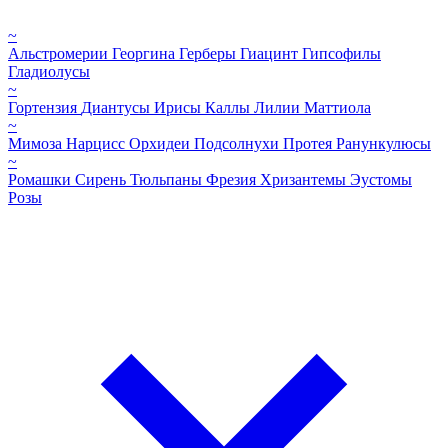
~
Альстромерии
Георгина
Герберы
Гиацинт
Гипсофилы
Гладиолусы
~
Гортензия
Диантусы
Ирисы
Каллы
Лилии
Маттиола
~
Мимоза
Нарцисс
Орхидеи
Подсолнухи
Протея
Ранункулюсы
~
Ромашки
Сирень
Тюльпаны
Фрезия
Хризантемы
Эустомы
Розы