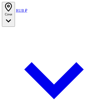
RUB ₽
Сочи