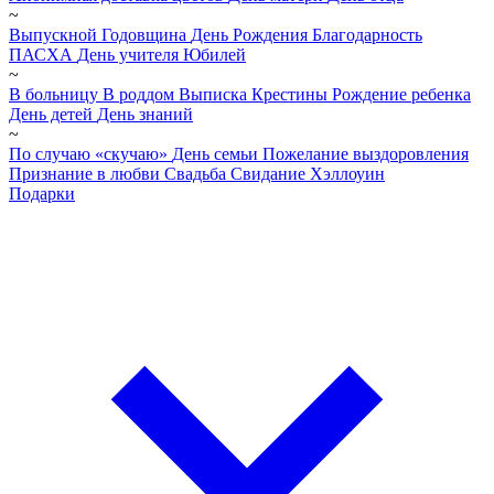
~
Выпускной
Годовщина
День Рождения
Благодарность
ПАСХА
День учителя
Юбилей
~
В больницу
В роддом
Выписка
Крестины
Рождение ребенка
День детей
День знаний
~
По случаю «скучаю»
День семьи
Пожелание выздоровления
Признание в любви
Свадьба
Свидание
Хэллоуин
Подарки