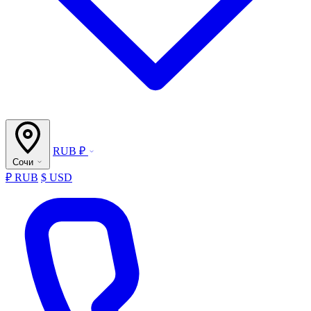
RUB ₽
Сочи
₽ RUB
$ USD