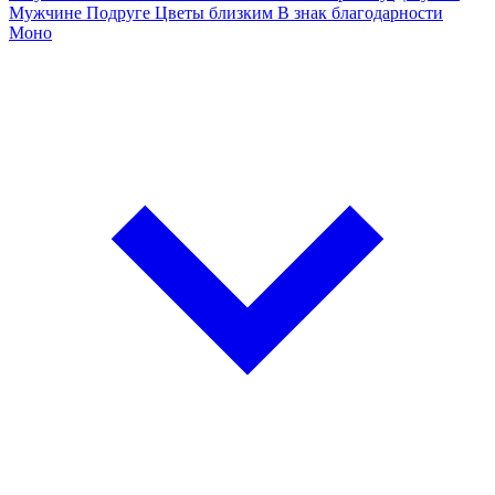
Мужчине
Подруге
Цветы близким
В знак благодарности
Моно