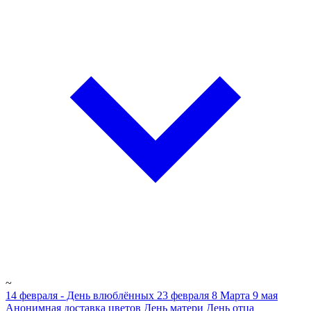
~
14 февраля - День влюблённых
23 февраля
8 Марта
9 мая
Анонимная доставка цветов
День матери
День отца