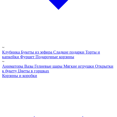
~
Клубника
Букеты из зефира
Сладкие подарки
Торты и
капкейки
Фуршет
Подарочные корзины
~
Аниматоры
Вазы
Гелиевые шары
Мягкие игрушки
Открытки
к букету
Цветы в горшках
Корзины и коробки