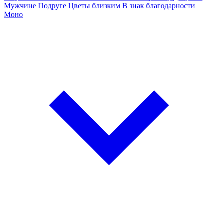
Мужчине
Подруге
Цветы близким
В знак благодарности
Моно