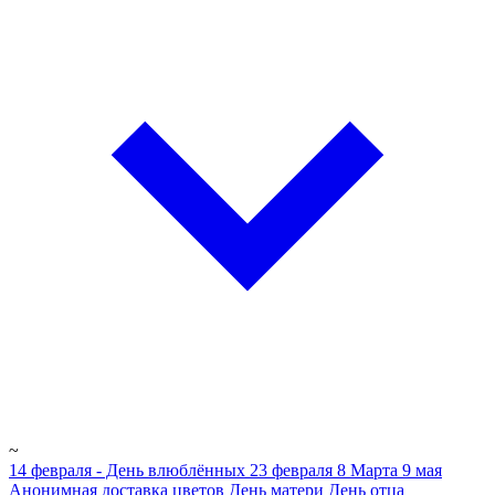
~
14 февраля - День влюблённых
23 февраля
8 Марта
9 мая
Анонимная доставка цветов
День матери
День отца