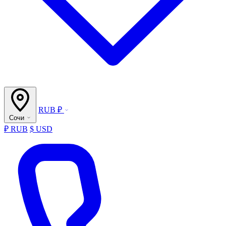
RUB ₽
Сочи
₽ RUB
$ USD