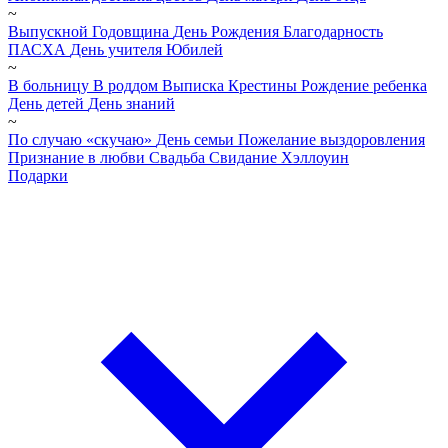
~
Выпускной
Годовщина
День Рождения
Благодарность
ПАСХА
День учителя
Юбилей
~
В больницу
В роддом
Выписка
Крестины
Рождение ребенка
День детей
День знаний
~
По случаю «скучаю»
День семьи
Пожелание выздоровления
Признание в любви
Свадьба
Свидание
Хэллоуин
Подарки