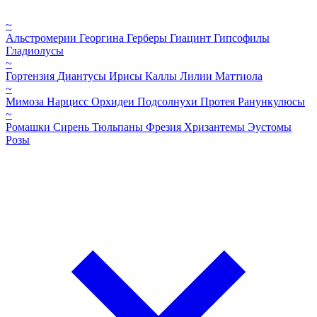
~
Альстромерии
Георгина
Герберы
Гиацинт
Гипсофилы
Гладиолусы
~
Гортензия
Диантусы
Ирисы
Каллы
Лилии
Маттиола
~
Мимоза
Нарцисс
Орхидеи
Подсолнухи
Протея
Ранункулюсы
~
Ромашки
Сирень
Тюльпаны
Фрезия
Хризантемы
Эустомы
Розы