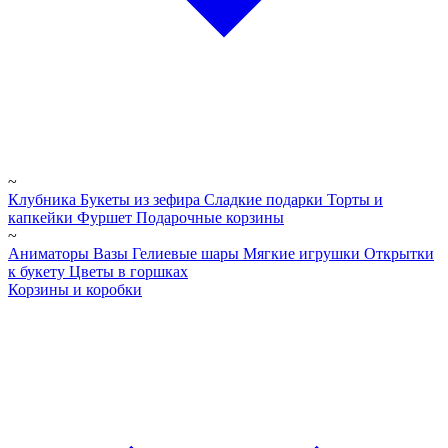
~
Клубника
Букеты из зефира
Сладкие подарки
Торты и
капкейки
Фуршет
Подарочные корзины
~
Аниматоры
Вазы
Гелиевые шары
Мягкие игрушки
Открытки
к букету
Цветы в горшках
Корзины и коробки