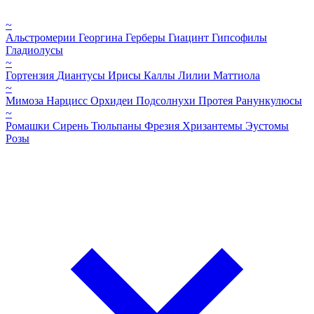
~
Альстромерии
Георгина
Герберы
Гиацинт
Гипсофилы
Гладиолусы
~
Гортензия
Диантусы
Ирисы
Каллы
Лилии
Маттиола
~
Мимоза
Нарцисс
Орхидеи
Подсолнухи
Протея
Ранункулюсы
~
Ромашки
Сирень
Тюльпаны
Фрезия
Хризантемы
Эустомы
Розы