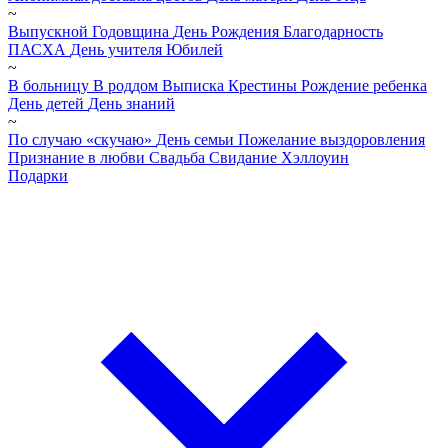
~
Выпускной
Годовщина
День Рождения
Благодарность
ПАСХА
День учителя
Юбилей
~
В больницу
В роддом
Выписка
Крестины
Рождение ребенка
День детей
День знаний
~
По случаю «скучаю»
День семьи
Пожелание выздоровления
Признание в любви
Свадьба
Свидание
Хэллоуин
Подарки