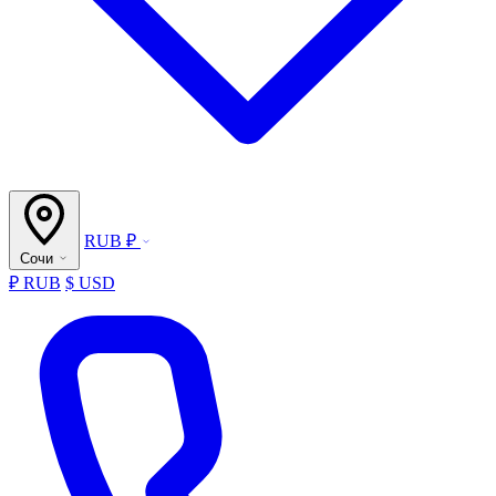
RUB ₽
Сочи
₽ RUB
$ USD