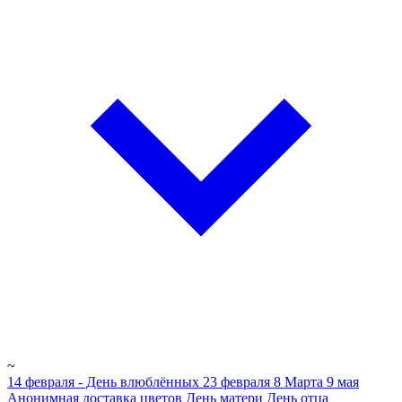
~
14 февраля - День влюблённых
23 февраля
8 Марта
9 мая
Анонимная доставка цветов
День матери
День отца