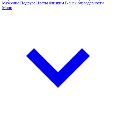
Мужчине
Подруге
Цветы близким
В знак благодарности
Моно