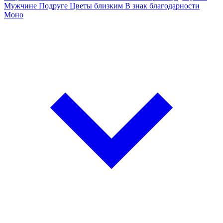
Мужчине
Подруге
Цветы близким
В знак благодарности
Моно