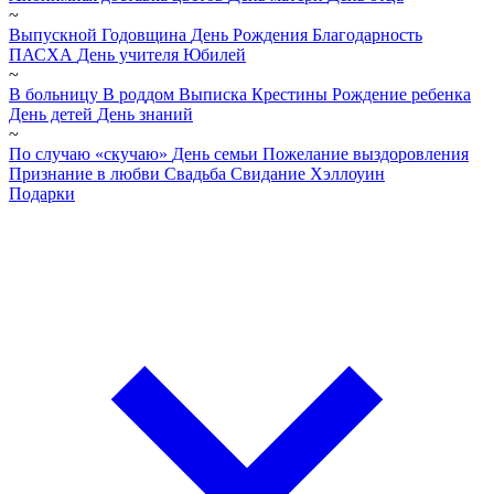
~
Выпускной
Годовщина
День Рождения
Благодарность
ПАСХА
День учителя
Юбилей
~
В больницу
В роддом
Выписка
Крестины
Рождение ребенка
День детей
День знаний
~
По случаю «скучаю»
День семьи
Пожелание выздоровления
Признание в любви
Свадьба
Свидание
Хэллоуин
Подарки