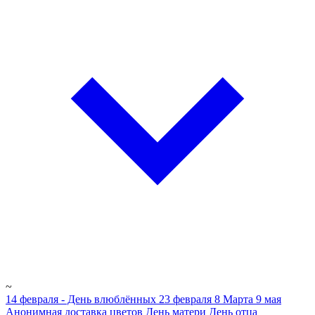
~
14 февраля - День влюблённых
23 февраля
8 Марта
9 мая
Анонимная доставка цветов
День матери
День отца