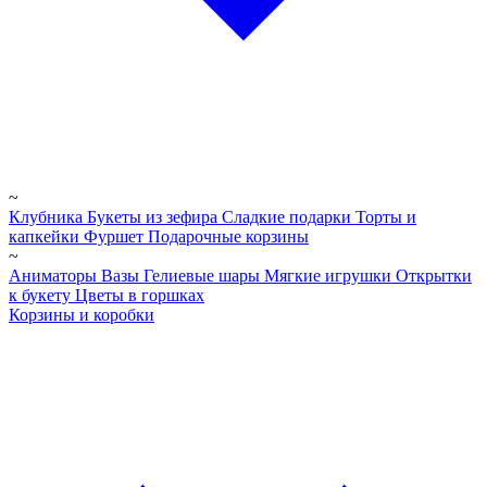
~
Клубника
Букеты из зефира
Сладкие подарки
Торты и
капкейки
Фуршет
Подарочные корзины
~
Аниматоры
Вазы
Гелиевые шары
Мягкие игрушки
Открытки
к букету
Цветы в горшках
Корзины и коробки