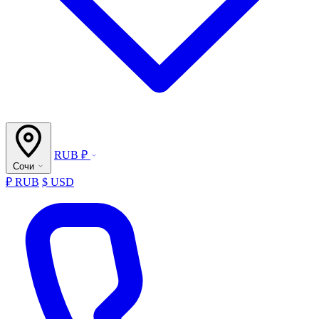
RUB ₽
Сочи
₽ RUB
$ USD