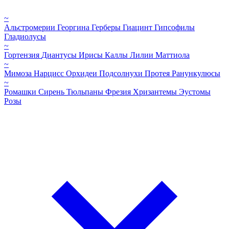
~
Альстромерии
Георгина
Герберы
Гиацинт
Гипсофилы
Гладиолусы
~
Гортензия
Диантусы
Ирисы
Каллы
Лилии
Маттиола
~
Мимоза
Нарцисс
Орхидеи
Подсолнухи
Протея
Ранункулюсы
~
Ромашки
Сирень
Тюльпаны
Фрезия
Хризантемы
Эустомы
Розы