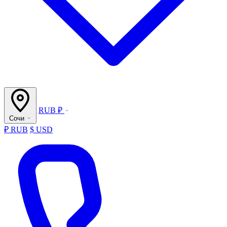
RUB ₽
Сочи
₽ RUB
$ USD