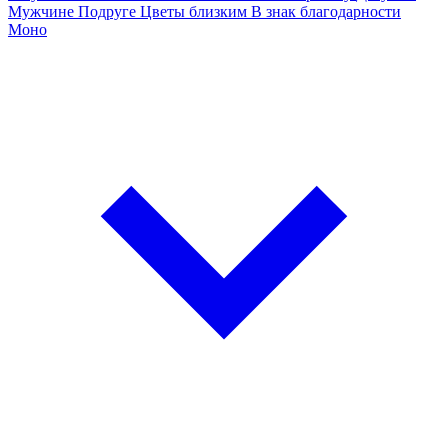
Мужчине
Подруге
Цветы близким
В знак благодарности
Моно