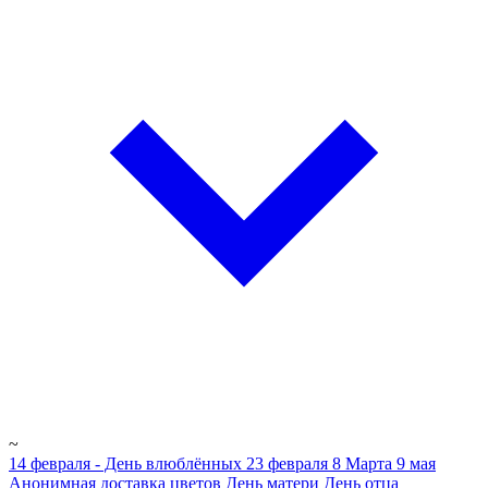
~
14 февраля - День влюблённых
23 февраля
8 Марта
9 мая
Анонимная доставка цветов
День матери
День отца