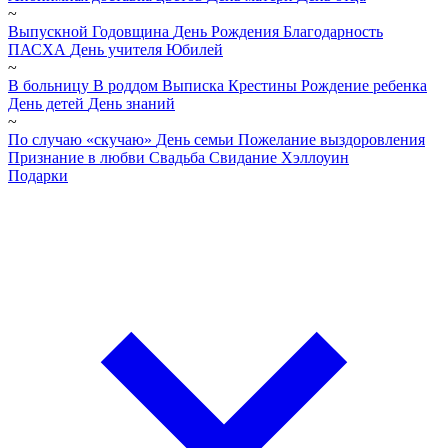
~
Выпускной
Годовщина
День Рождения
Благодарность
ПАСХА
День учителя
Юбилей
~
В больницу
В роддом
Выписка
Крестины
Рождение ребенка
День детей
День знаний
~
По случаю «скучаю»
День семьи
Пожелание выздоровления
Признание в любви
Свадьба
Свидание
Хэллоуин
Подарки