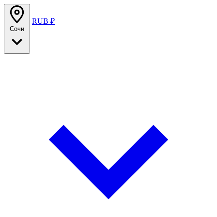
RUB ₽
Сочи