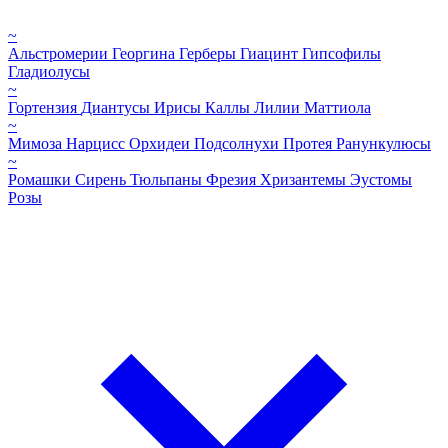
~
Альстромерии
Георгина
Герберы
Гиацинт
Гипсофилы
Гладиолусы
~
Гортензия
Диантусы
Ирисы
Каллы
Лилии
Маттиола
~
Мимоза
Нарцисс
Орхидеи
Подсолнухи
Протея
Ранункулюсы
~
Ромашки
Сирень
Тюльпаны
Фрезия
Хризантемы
Эустомы
Розы