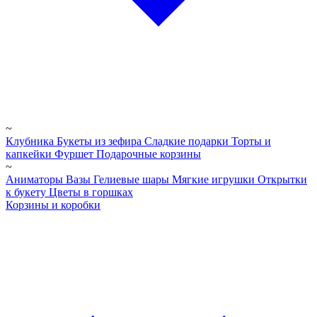
~
Клубника
Букеты из зефира
Сладкие подарки
Торты и
капкейки
Фуршет
Подарочные корзины
~
Аниматоры
Вазы
Гелиевые шары
Мягкие игрушки
Открытки
к букету
Цветы в горшках
Корзины и коробки