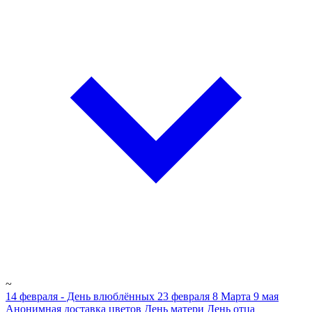
~
14 февраля - День влюблённых
23 февраля
8 Марта
9 мая
Анонимная доставка цветов
День матери
День отца