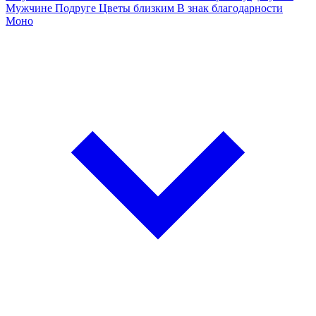
Мужчине
Подруге
Цветы близким
В знак благодарности
Моно