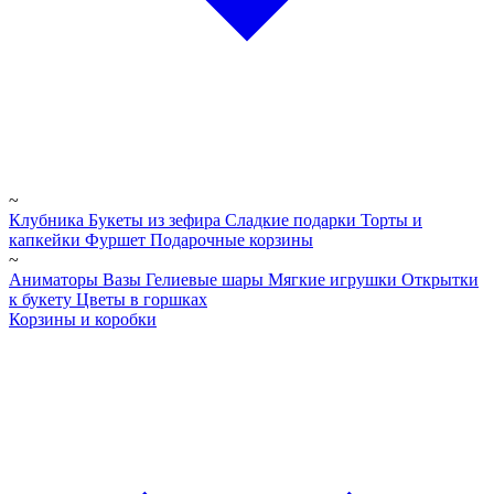
~
Клубника
Букеты из зефира
Сладкие подарки
Торты и
капкейки
Фуршет
Подарочные корзины
~
Аниматоры
Вазы
Гелиевые шары
Мягкие игрушки
Открытки
к букету
Цветы в горшках
Корзины и коробки