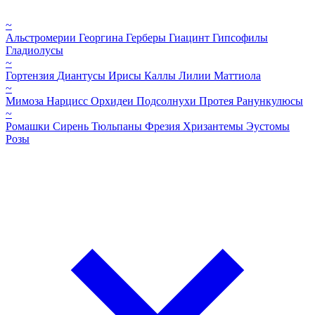
~
Альстромерии
Георгина
Герберы
Гиацинт
Гипсофилы
Гладиолусы
~
Гортензия
Диантусы
Ирисы
Каллы
Лилии
Маттиола
~
Мимоза
Нарцисс
Орхидеи
Подсолнухи
Протея
Ранункулюсы
~
Ромашки
Сирень
Тюльпаны
Фрезия
Хризантемы
Эустомы
Розы