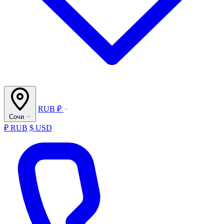
RUB ₽
Сочи
₽ RUB
$ USD