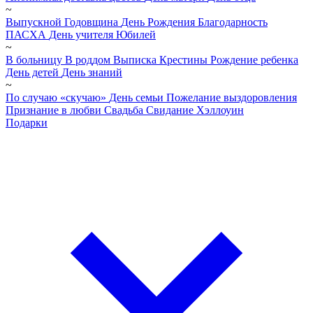
~
Выпускной
Годовщина
День Рождения
Благодарность
ПАСХА
День учителя
Юбилей
~
В больницу
В роддом
Выписка
Крестины
Рождение ребенка
День детей
День знаний
~
По случаю «скучаю»
День семьи
Пожелание выздоровления
Признание в любви
Свадьба
Свидание
Хэллоуин
Подарки