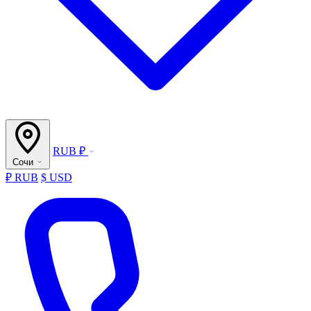
RUB ₽
Сочи
₽ RUB
$ USD