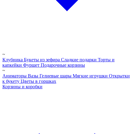
~
Клубника
Букеты из зефира
Сладкие подарки
Торты и
капкейки
Фуршет
Подарочные корзины
~
Аниматоры
Вазы
Гелиевые шары
Мягкие игрушки
Открытки
к букету
Цветы в горшках
Корзины и коробки