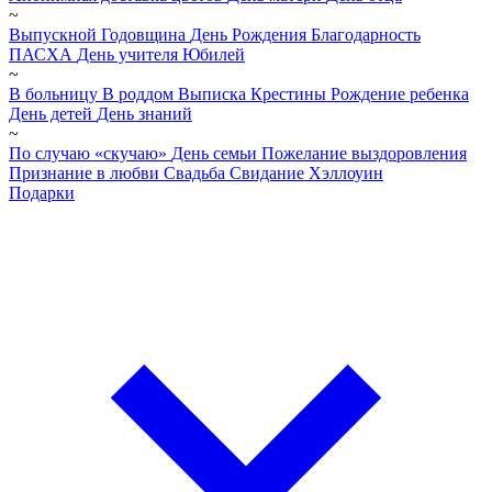
~
Выпускной
Годовщина
День Рождения
Благодарность
ПАСХА
День учителя
Юбилей
~
В больницу
В роддом
Выписка
Крестины
Рождение ребенка
День детей
День знаний
~
По случаю «скучаю»
День семьи
Пожелание выздоровления
Признание в любви
Свадьба
Свидание
Хэллоуин
Подарки