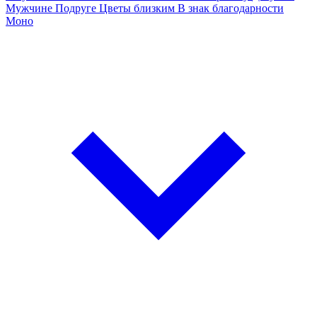
Мужчине
Подруге
Цветы близким
В знак благодарности
Моно