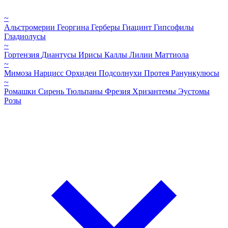
~
Альстромерии
Георгина
Герберы
Гиацинт
Гипсофилы
Гладиолусы
~
Гортензия
Диантусы
Ирисы
Каллы
Лилии
Маттиола
~
Мимоза
Нарцисс
Орхидеи
Подсолнухи
Протея
Ранункулюсы
~
Ромашки
Сирень
Тюльпаны
Фрезия
Хризантемы
Эустомы
Розы