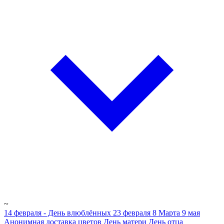
~
14 февраля - День влюблённых
23 февраля
8 Марта
9 мая
Анонимная доставка цветов
День матери
День отца