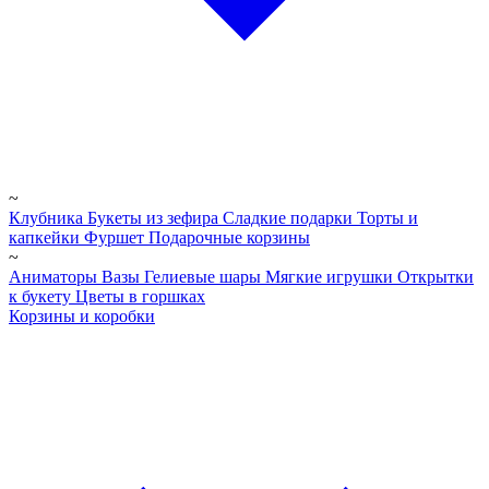
~
Клубника
Букеты из зефира
Сладкие подарки
Торты и
капкейки
Фуршет
Подарочные корзины
~
Аниматоры
Вазы
Гелиевые шары
Мягкие игрушки
Открытки
к букету
Цветы в горшках
Корзины и коробки