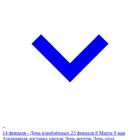
~
14 февраля - День влюблённых
23 февраля
8 Марта
9 мая
Анонимная доставка цветов
День матери
День отца