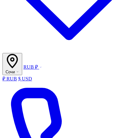
RUB ₽
Сочи
₽ RUB
$ USD