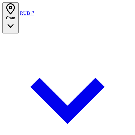
RUB ₽
Сочи