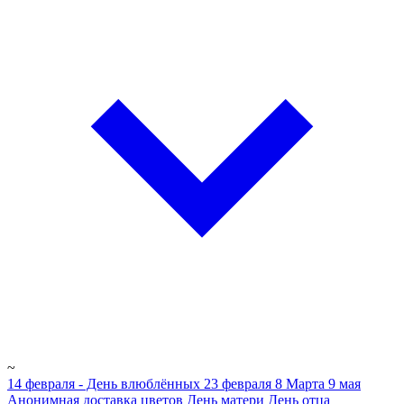
~
14 февраля - День влюблённых
23 февраля
8 Марта
9 мая
Анонимная доставка цветов
День матери
День отца