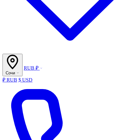
RUB ₽
Сочи
₽ RUB
$ USD