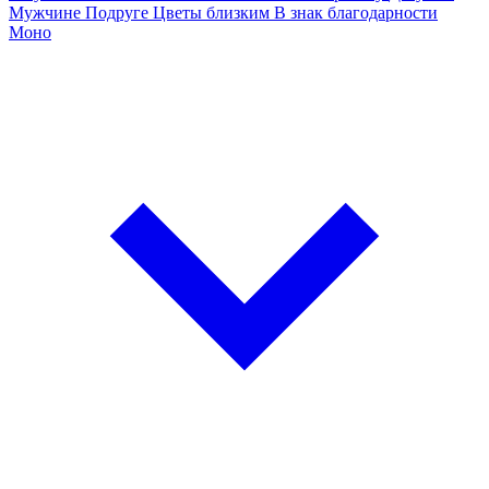
Мужчине
Подруге
Цветы близким
В знак благодарности
Моно