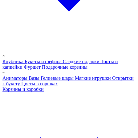
~
Клубника
Букеты из зефира
Сладкие подарки
Торты и
капкейки
Фуршет
Подарочные корзины
~
Аниматоры
Вазы
Гелиевые шары
Мягкие игрушки
Открытки
к букету
Цветы в горшках
Корзины и коробки