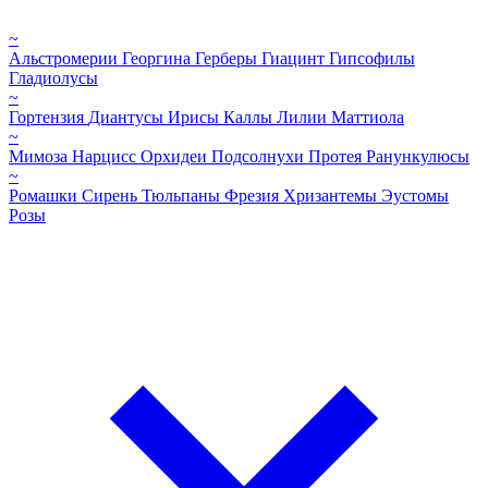
~
Альстромерии
Георгина
Герберы
Гиацинт
Гипсофилы
Гладиолусы
~
Гортензия
Диантусы
Ирисы
Каллы
Лилии
Маттиола
~
Мимоза
Нарцисс
Орхидеи
Подсолнухи
Протея
Ранункулюсы
~
Ромашки
Сирень
Тюльпаны
Фрезия
Хризантемы
Эустомы
Розы