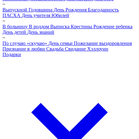
~
Выпускной
Годовщина
День Рождения
Благодарность
ПАСХА
День учителя
Юбилей
~
В больницу
В роддом
Выписка
Крестины
Рождение ребенка
День детей
День знаний
~
По случаю «скучаю»
День семьи
Пожелание выздоровления
Признание в любви
Свадьба
Свидание
Хэллоуин
Подарки