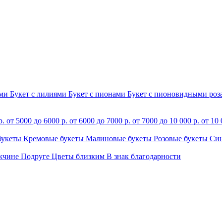
ами
Букет с лилиями
Букет с пионами
Букет с пионовидными ро
р.
от 5000 до 6000 р.
от 6000 до 7000 р.
от 7000 до 10 000 р.
от 10 
букеты
Кремовые букеты
Малиновые букеты
Розовые букеты
Си
жчине
Подруге
Цветы близким
В знак благодарности