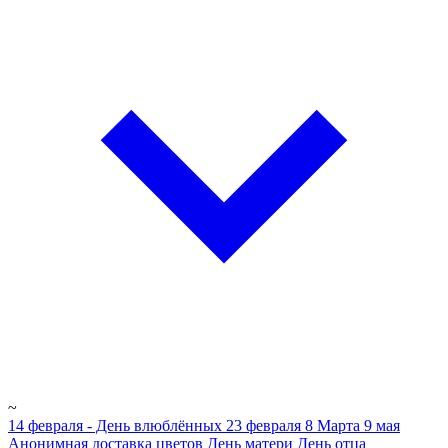
~
14 февраля - День влюблённых
23 февраля
8 Марта
9 мая
Анонимная доставка цветов
День матери
День отца