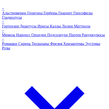
~
Альстромерии
Георгина
Герберы
Гиацинт
Гипсофилы
Гладиолусы
~
Гортензия
Диантусы
Ирисы
Каллы
Лилии
Маттиола
~
Мимоза
Нарцисс
Орхидеи
Подсолнухи
Протея
Ранункулюсы
~
Ромашки
Сирень
Тюльпаны
Фрезия
Хризантемы
Эустомы
Розы