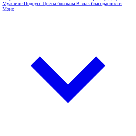
Мужчине
Подруге
Цветы близким
В знак благодарности
Моно