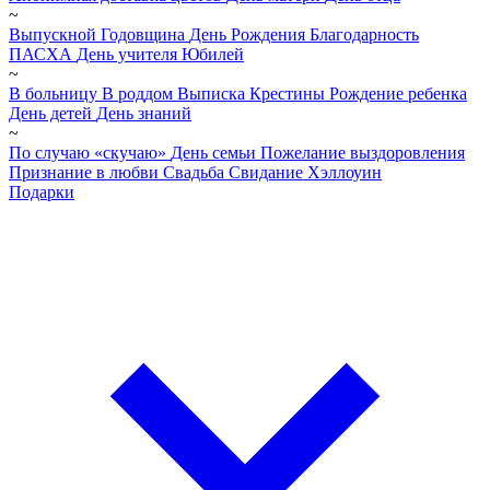
~
Выпускной
Годовщина
День Рождения
Благодарность
ПАСХА
День учителя
Юбилей
~
В больницу
В роддом
Выписка
Крестины
Рождение ребенка
День детей
День знаний
~
По случаю «скучаю»
День семьи
Пожелание выздоровления
Признание в любви
Свадьба
Свидание
Хэллоуин
Подарки