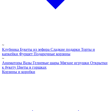
~
Клубника
Букеты из зефира
Сладкие подарки
Торты и
капкейки
Фуршет
Подарочные корзины
~
Аниматоры
Вазы
Гелиевые шары
Мягкие игрушки
Открытки
к букету
Цветы в горшках
Корзины и коробки