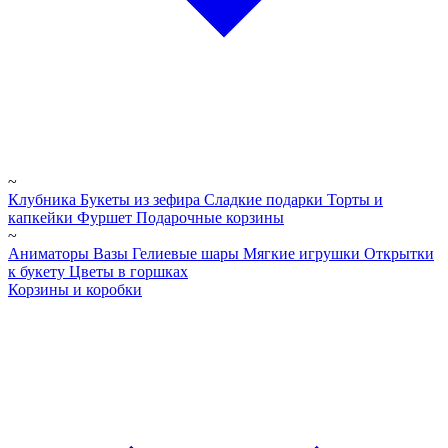
~
Клубника
Букеты из зефира
Сладкие подарки
Торты и
капкейки
Фуршет
Подарочные корзины
~
Аниматоры
Вазы
Гелиевые шары
Мягкие игрушки
Открытки
к букету
Цветы в горшках
Корзины и коробки