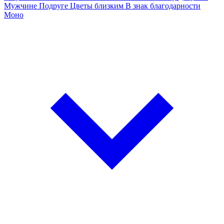
Мужчине
Подруге
Цветы близким
В знак благодарности
Моно