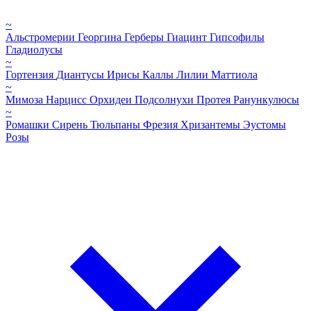
~
Альстромерии
Георгина
Герберы
Гиацинт
Гипсофилы
Гладиолусы
~
Гортензия
Диантусы
Ирисы
Каллы
Лилии
Маттиола
~
Мимоза
Нарцисс
Орхидеи
Подсолнухи
Протея
Ранункулюсы
~
Ромашки
Сирень
Тюльпаны
Фрезия
Хризантемы
Эустомы
Розы