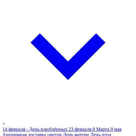
~
14 февраля - День влюблённых
23 февраля
8 Марта
9 мая
Анонимная доставка цветов
День матери
День отца