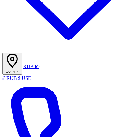
RUB ₽
Сочи
₽ RUB
$ USD