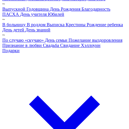
~
Выпускной
Годовщина
День Рождения
Благодарность
ПАСХА
День учителя
Юбилей
~
В больницу
В роддом
Выписка
Крестины
Рождение ребенка
День детей
День знаний
~
По случаю «скучаю»
День семьи
Пожелание выздоровления
Признание в любви
Свадьба
Свидание
Хэллоуин
Подарки