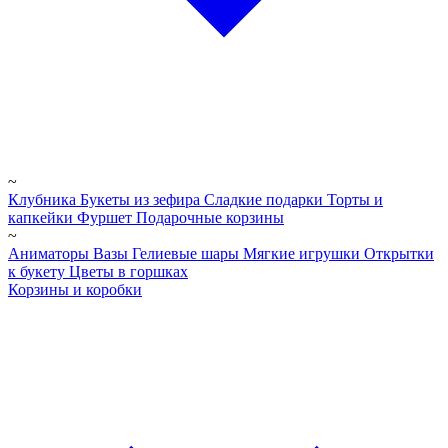
~
Клубника
Букеты из зефира
Сладкие подарки
Торты и
капкейки
Фуршет
Подарочные корзины
~
Аниматоры
Вазы
Гелиевые шары
Мягкие игрушки
Открытки
к букету
Цветы в горшках
Корзины и коробки