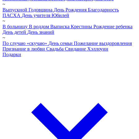
~
Выпускной
Годовщина
День Рождения
Благодарность
ПАСХА
День учителя
Юбилей
~
В больницу
В роддом
Выписка
Крестины
Рождение ребенка
День детей
День знаний
~
По случаю «скучаю»
День семьи
Пожелание выздоровления
Признание в любви
Свадьба
Свидание
Хэллоуин
Подарки