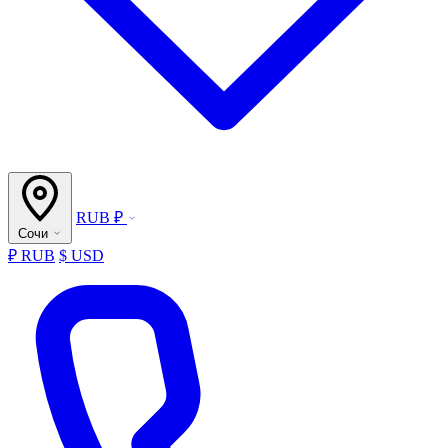
RUB ₽
Сочи
₽ RUB
$ USD