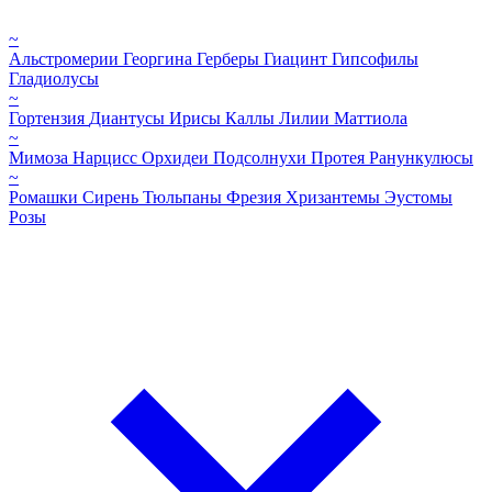
~
Альстромерии
Георгина
Герберы
Гиацинт
Гипсофилы
Гладиолусы
~
Гортензия
Диантусы
Ирисы
Каллы
Лилии
Маттиола
~
Мимоза
Нарцисс
Орхидеи
Подсолнухи
Протея
Ранункулюсы
~
Ромашки
Сирень
Тюльпаны
Фрезия
Хризантемы
Эустомы
Розы