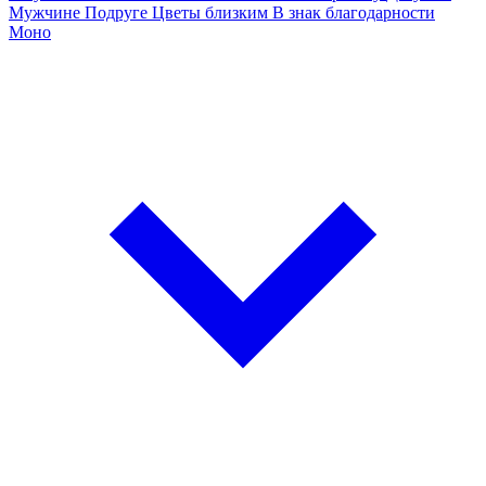
Мужчине
Подруге
Цветы близким
В знак благодарности
Моно