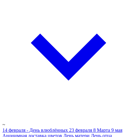
~
14 февраля - День влюблённых
23 февраля
8 Марта
9 мая
Анонимная доставка цветов
День матери
День отца