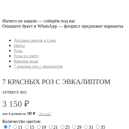
Ничего не нашли — соберём под вас
Опишите букет в WhatsApp — флорист предложит варианты
Доставка цветов в Сочи
Цветы
Розы
Розы по цвету
Красные розы
7 красных роз с эвкалиптом
7 КРАСНЫХ РОЗ С ЭВКАЛИПТОМ
АРТИКУЛ: 9621
3 150 ₽
или 4 долями по
787 ₽
Это как?
Количество цветов:
7
11
15
19
21
25
29
31
35