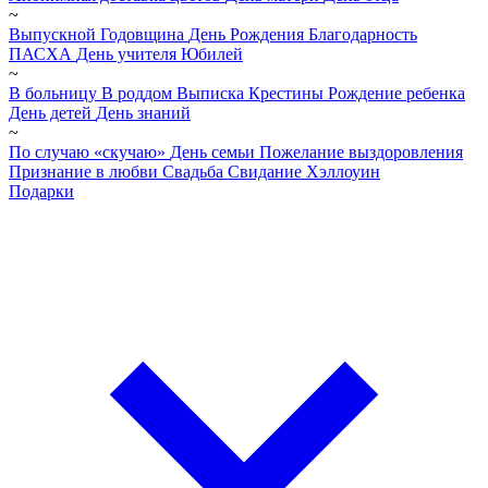
~
Выпускной
Годовщина
День Рождения
Благодарность
ПАСХА
День учителя
Юбилей
~
В больницу
В роддом
Выписка
Крестины
Рождение ребенка
День детей
День знаний
~
По случаю «скучаю»
День семьи
Пожелание выздоровления
Признание в любви
Свадьба
Свидание
Хэллоуин
Подарки