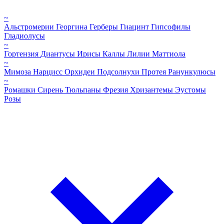
~
Альстромерии
Георгина
Герберы
Гиацинт
Гипсофилы
Гладиолусы
~
Гортензия
Диантусы
Ирисы
Каллы
Лилии
Маттиола
~
Мимоза
Нарцисс
Орхидеи
Подсолнухи
Протея
Ранункулюсы
~
Ромашки
Сирень
Тюльпаны
Фрезия
Хризантемы
Эустомы
Розы