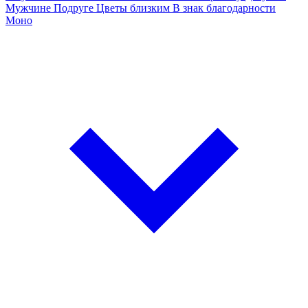
Мужчине
Подруге
Цветы близким
В знак благодарности
Моно