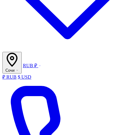
RUB ₽
Сочи
₽ RUB
$ USD