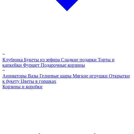
~
Клубника
Букеты из зефира
Сладкие подарки
Торты и
капкейки
Фуршет
Подарочные корзины
~
Аниматоры
Вазы
Гелиевые шары
Мягкие игрушки
Открытки
к букету
Цветы в горшках
Корзины и коробки