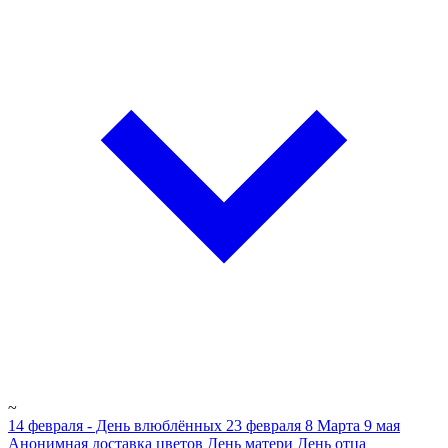
~
14 февраля - День влюблённых
23 февраля
8 Марта
9 мая
Анонимная доставка цветов
День матери
День отца