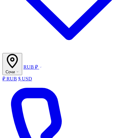
RUB ₽
Сочи
₽ RUB
$ USD