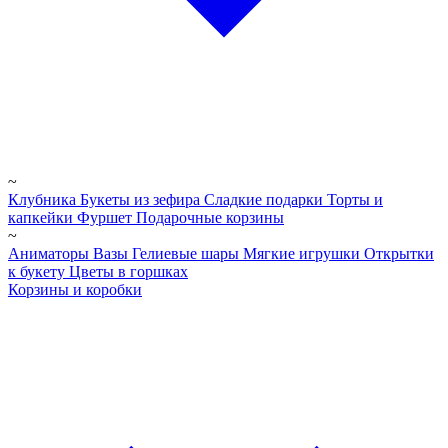
~
Клубника
Букеты из зефира
Сладкие подарки
Торты и
капкейки
Фуршет
Подарочные корзины
~
Аниматоры
Вазы
Гелиевые шары
Мягкие игрушки
Открытки
к букету
Цветы в горшках
Корзины и коробки