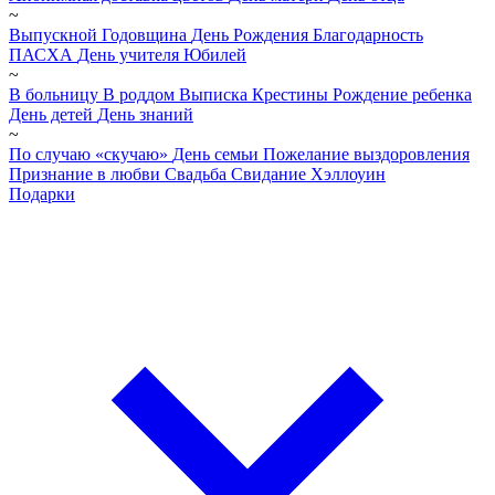
~
Выпускной
Годовщина
День Рождения
Благодарность
ПАСХА
День учителя
Юбилей
~
В больницу
В роддом
Выписка
Крестины
Рождение ребенка
День детей
День знаний
~
По случаю «скучаю»
День семьи
Пожелание выздоровления
Признание в любви
Свадьба
Свидание
Хэллоуин
Подарки