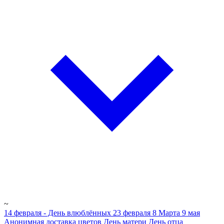
~
14 февраля - День влюблённых
23 февраля
8 Марта
9 мая
Анонимная доставка цветов
День матери
День отца