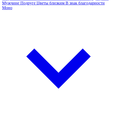
Мужчине
Подруге
Цветы близким
В знак благодарности
Моно