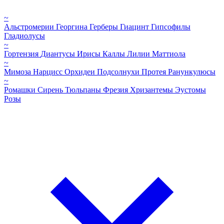
~
Альстромерии
Георгина
Герберы
Гиацинт
Гипсофилы
Гладиолусы
~
Гортензия
Диантусы
Ирисы
Каллы
Лилии
Маттиола
~
Мимоза
Нарцисс
Орхидеи
Подсолнухи
Протея
Ранункулюсы
~
Ромашки
Сирень
Тюльпаны
Фрезия
Хризантемы
Эустомы
Розы