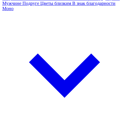
Мужчине
Подруге
Цветы близким
В знак благодарности
Моно