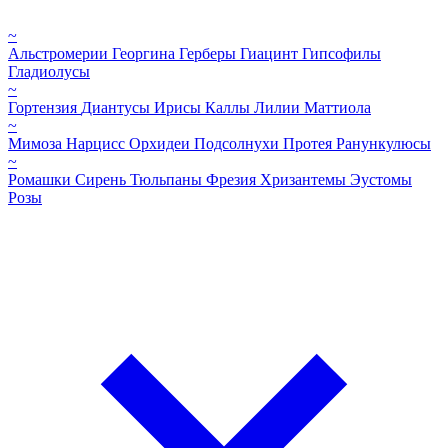
~
Альстромерии
Георгина
Герберы
Гиацинт
Гипсофилы
Гладиолусы
~
Гортензия
Диантусы
Ирисы
Каллы
Лилии
Маттиола
~
Мимоза
Нарцисс
Орхидеи
Подсолнухи
Протея
Ранункулюсы
~
Ромашки
Сирень
Тюльпаны
Фрезия
Хризантемы
Эустомы
Розы