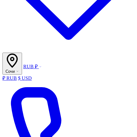
RUB ₽
Сочи
₽ RUB
$ USD