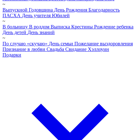
~
Выпускной
Годовщина
День Рождения
Благодарность
ПАСХА
День учителя
Юбилей
~
В больницу
В роддом
Выписка
Крестины
Рождение ребенка
День детей
День знаний
~
По случаю «скучаю»
День семьи
Пожелание выздоровления
Признание в любви
Свадьба
Свидание
Хэллоуин
Подарки