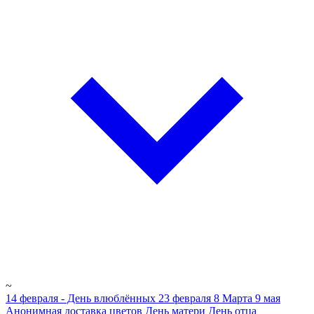
~
14 февраля - День влюблённых
23 февраля
8 Марта
9 мая
Анонимная доставка цветов
День матери
День отца