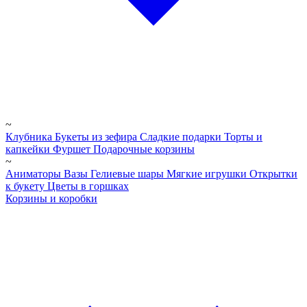
~
Клубника
Букеты из зефира
Сладкие подарки
Торты и
капкейки
Фуршет
Подарочные корзины
~
Аниматоры
Вазы
Гелиевые шары
Мягкие игрушки
Открытки
к букету
Цветы в горшках
Корзины и коробки