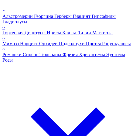
~
Альстромерии
Георгина
Герберы
Гиацинт
Гипсофилы
Гладиолусы
~
Гортензия
Диантусы
Ирисы
Каллы
Лилии
Маттиола
~
Мимоза
Нарцисс
Орхидеи
Подсолнухи
Протея
Ранункулюсы
~
Ромашки
Сирень
Тюльпаны
Фрезия
Хризантемы
Эустомы
Розы