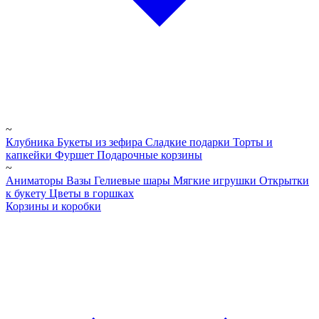
~
Клубника
Букеты из зефира
Сладкие подарки
Торты и
капкейки
Фуршет
Подарочные корзины
~
Аниматоры
Вазы
Гелиевые шары
Мягкие игрушки
Открытки
к букету
Цветы в горшках
Корзины и коробки