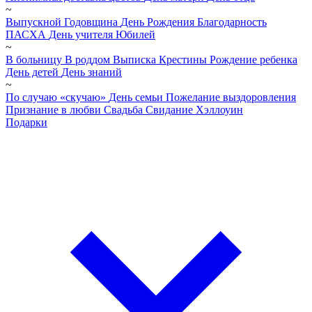
~
Выпускной
Годовщина
День Рождения
Благодарность
ПАСХА
День учителя
Юбилей
~
В больницу
В роддом
Выписка
Крестины
Рождение ребенка
День детей
День знаний
~
По случаю «скучаю»
День семьи
Пожелание выздоровления
Признание в любви
Свадьба
Свидание
Хэллоуин
Подарки