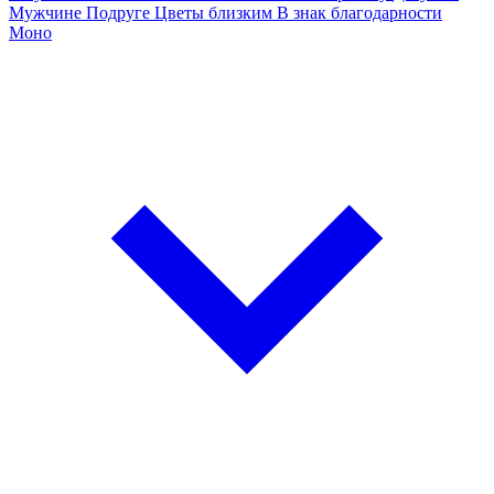
Мужчине
Подруге
Цветы близким
В знак благодарности
Моно