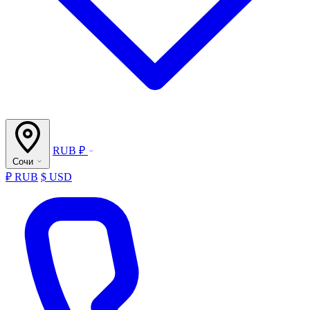
RUB ₽
Сочи
₽ RUB
$ USD