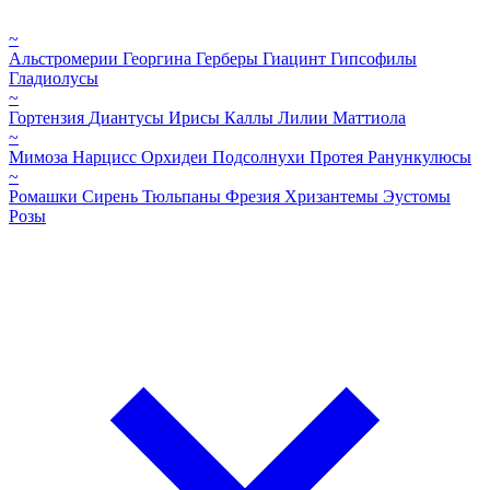
~
Альстромерии
Георгина
Герберы
Гиацинт
Гипсофилы
Гладиолусы
~
Гортензия
Диантусы
Ирисы
Каллы
Лилии
Маттиола
~
Мимоза
Нарцисс
Орхидеи
Подсолнухи
Протея
Ранункулюсы
~
Ромашки
Сирень
Тюльпаны
Фрезия
Хризантемы
Эустомы
Розы