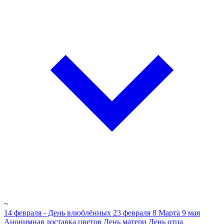
~
14 февраля - День влюблённых
23 февраля
8 Марта
9 мая
Анонимная доставка цветов
День матери
День отца