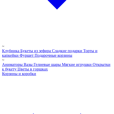
~
Клубника
Букеты из зефира
Сладкие подарки
Торты и
капкейки
Фуршет
Подарочные корзины
~
Аниматоры
Вазы
Гелиевые шары
Мягкие игрушки
Открытки
к букету
Цветы в горшках
Корзины и коробки