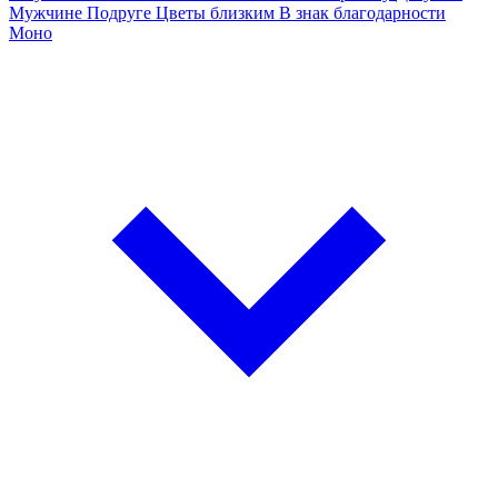
Мужчине
Подруге
Цветы близким
В знак благодарности
Моно