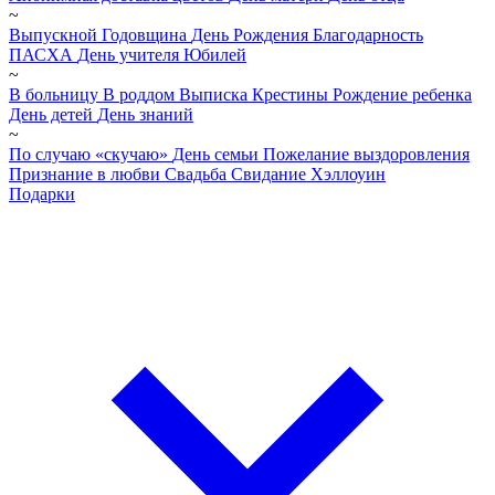
~
Выпускной
Годовщина
День Рождения
Благодарность
ПАСХА
День учителя
Юбилей
~
В больницу
В роддом
Выписка
Крестины
Рождение ребенка
День детей
День знаний
~
По случаю «скучаю»
День семьи
Пожелание выздоровления
Признание в любви
Свадьба
Свидание
Хэллоуин
Подарки