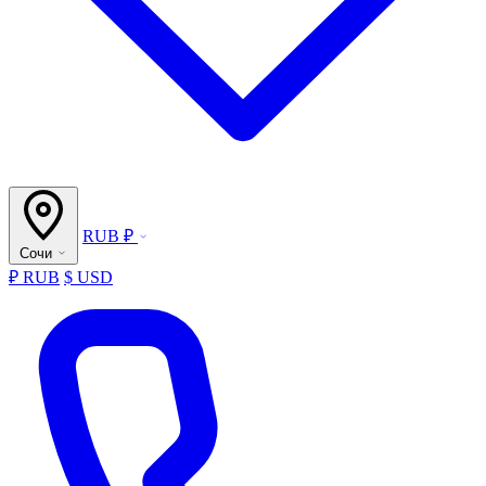
RUB ₽
Сочи
₽ RUB
$ USD