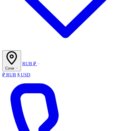
RUB ₽
Сочи
₽ RUB
$ USD