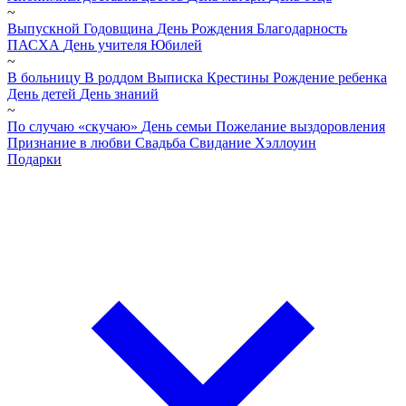
~
Выпускной
Годовщина
День Рождения
Благодарность
ПАСХА
День учителя
Юбилей
~
В больницу
В роддом
Выписка
Крестины
Рождение ребенка
День детей
День знаний
~
По случаю «скучаю»
День семьи
Пожелание выздоровления
Признание в любви
Свадьба
Свидание
Хэллоуин
Подарки