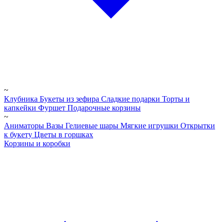
~
Клубника
Букеты из зефира
Сладкие подарки
Торты и
капкейки
Фуршет
Подарочные корзины
~
Аниматоры
Вазы
Гелиевые шары
Мягкие игрушки
Открытки
к букету
Цветы в горшках
Корзины и коробки