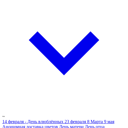
~
14 февраля - День влюблённых
23 февраля
8 Марта
9 мая
Анонимная доставка цветов
День матери
День отца