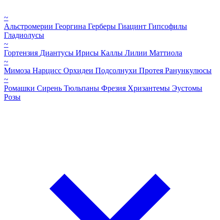
~
Альстромерии
Георгина
Герберы
Гиацинт
Гипсофилы
Гладиолусы
~
Гортензия
Диантусы
Ирисы
Каллы
Лилии
Маттиола
~
Мимоза
Нарцисс
Орхидеи
Подсолнухи
Протея
Ранункулюсы
~
Ромашки
Сирень
Тюльпаны
Фрезия
Хризантемы
Эустомы
Розы