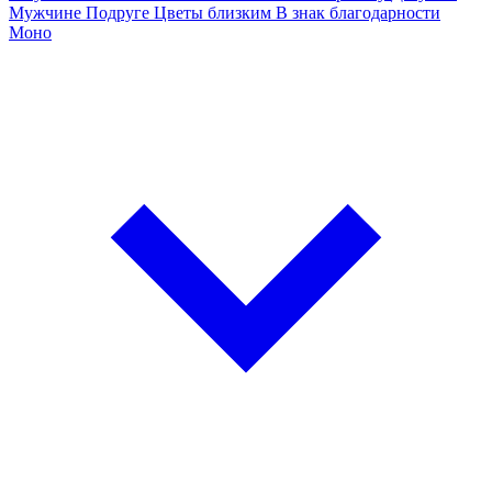
Мужчине
Подруге
Цветы близким
В знак благодарности
Моно