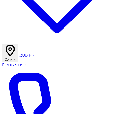
RUB ₽
Сочи
₽ RUB
$ USD