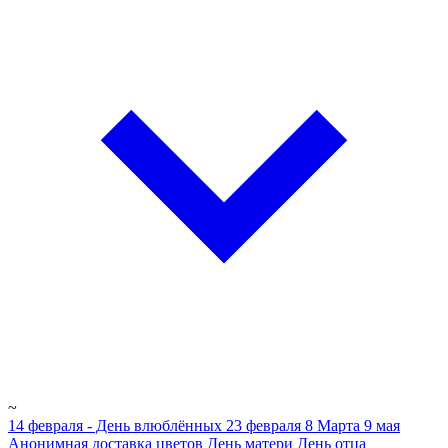
~
14 февраля - День влюблённых
23 февраля
8 Марта
9 мая
Анонимная доставка цветов
День матери
День отца