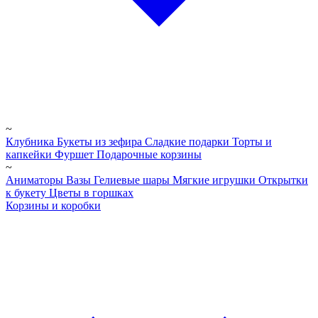
~
Клубника
Букеты из зефира
Сладкие подарки
Торты и
капкейки
Фуршет
Подарочные корзины
~
Аниматоры
Вазы
Гелиевые шары
Мягкие игрушки
Открытки
к букету
Цветы в горшках
Корзины и коробки