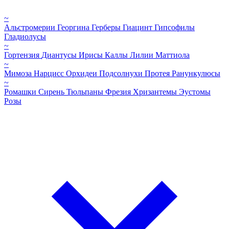
~
Альстромерии
Георгина
Герберы
Гиацинт
Гипсофилы
Гладиолусы
~
Гортензия
Диантусы
Ирисы
Каллы
Лилии
Маттиола
~
Мимоза
Нарцисс
Орхидеи
Подсолнухи
Протея
Ранункулюсы
~
Ромашки
Сирень
Тюльпаны
Фрезия
Хризантемы
Эустомы
Розы