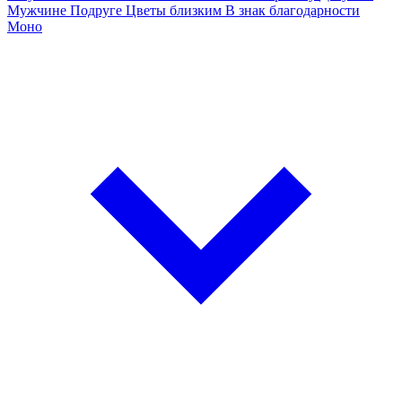
Мужчине
Подруге
Цветы близким
В знак благодарности
Моно