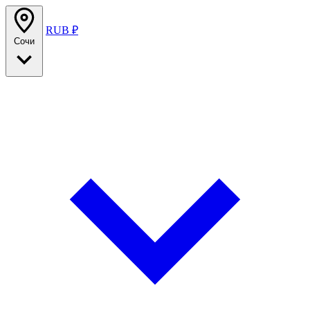
RUB ₽
Сочи