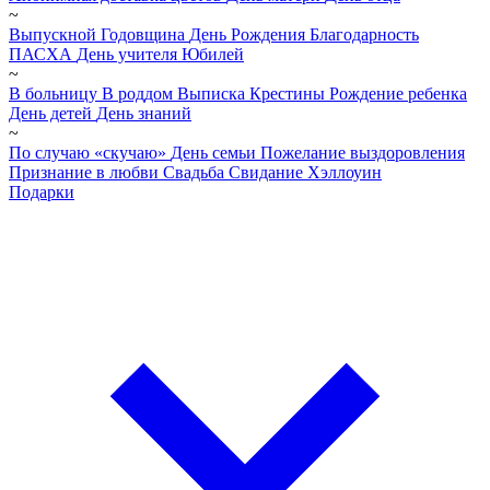
~
Выпускной
Годовщина
День Рождения
Благодарность
ПАСХА
День учителя
Юбилей
~
В больницу
В роддом
Выписка
Крестины
Рождение ребенка
День детей
День знаний
~
По случаю «скучаю»
День семьи
Пожелание выздоровления
Признание в любви
Свадьба
Свидание
Хэллоуин
Подарки