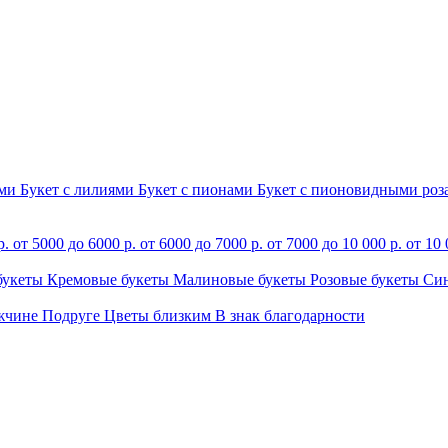
ами
Букет с лилиями
Букет с пионами
Букет с пионовидными ро
р.
от 5000 до 6000 р.
от 6000 до 7000 р.
от 7000 до 10 000 р.
от 10 
букеты
Кремовые букеты
Малиновые букеты
Розовые букеты
Си
жчине
Подруге
Цветы близким
В знак благодарности