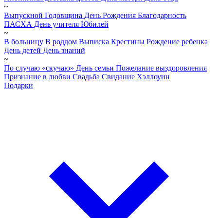
~
Выпускной
Годовщина
День Рождения
Благодарность
ПАСХА
День учителя
Юбилей
~
В больницу
В роддом
Выписка
Крестины
Рождение ребенка
День детей
День знаний
~
По случаю «скучаю»
День семьи
Пожелание выздоровления
Признание в любви
Свадьба
Свидание
Хэллоуин
Подарки