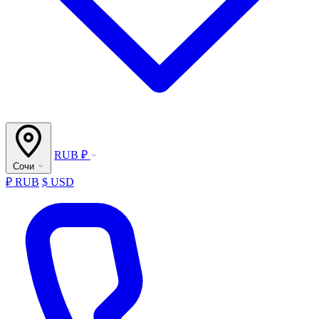
RUB ₽
Сочи
₽ RUB
$ USD