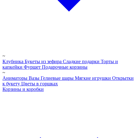
~
Клубника
Букеты из зефира
Сладкие подарки
Торты и
капкейки
Фуршет
Подарочные корзины
~
Аниматоры
Вазы
Гелиевые шары
Мягкие игрушки
Открытки
к букету
Цветы в горшках
Корзины и коробки