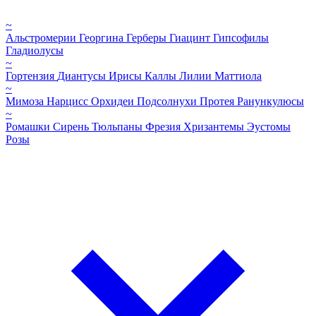
~
Альстромерии
Георгина
Герберы
Гиацинт
Гипсофилы
Гладиолусы
~
Гортензия
Диантусы
Ирисы
Каллы
Лилии
Маттиола
~
Мимоза
Нарцисс
Орхидеи
Подсолнухи
Протея
Ранункулюсы
~
Ромашки
Сирень
Тюльпаны
Фрезия
Хризантемы
Эустомы
Розы