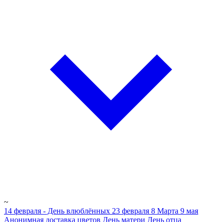
~
14 февраля - День влюблённых
23 февраля
8 Марта
9 мая
Анонимная доставка цветов
День матери
День отца