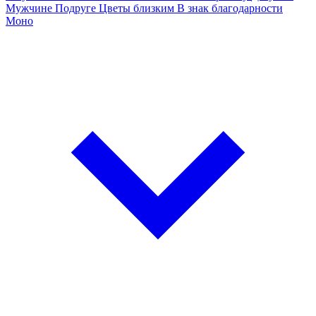
Мужчине
Подруге
Цветы близким
В знак благодарности
Моно