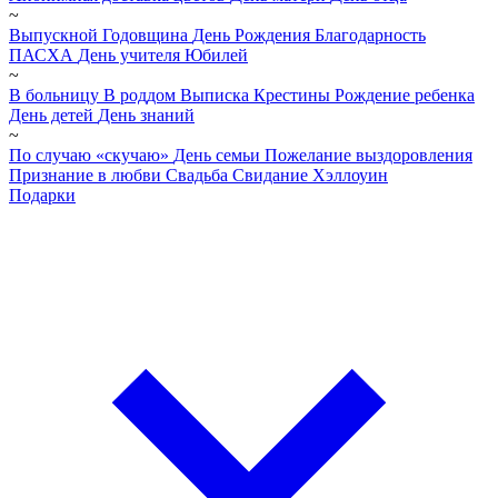
~
Выпускной
Годовщина
День Рождения
Благодарность
ПАСХА
День учителя
Юбилей
~
В больницу
В роддом
Выписка
Крестины
Рождение ребенка
День детей
День знаний
~
По случаю «скучаю»
День семьи
Пожелание выздоровления
Признание в любви
Свадьба
Свидание
Хэллоуин
Подарки