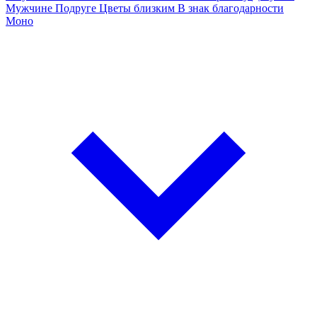
Мужчине
Подруге
Цветы близким
В знак благодарности
Моно