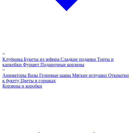
~
Клубника
Букеты из зефира
Сладкие подарки
Торты и
капкейки
Фуршет
Подарочные корзины
~
Аниматоры
Вазы
Гелиевые шары
Мягкие игрушки
Открытки
к букету
Цветы в горшках
Корзины и коробки