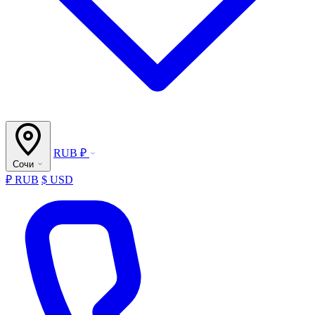
RUB ₽
Сочи
₽ RUB
$ USD