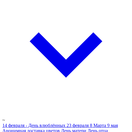
~
14 февраля - День влюблённых
23 февраля
8 Марта
9 мая
Анонимная доставка цветов
День матери
День отца