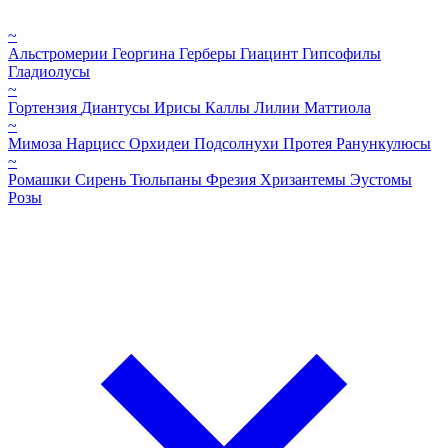
~
Альстромерии
Георгина
Герберы
Гиацинт
Гипсофилы
Гладиолусы
~
Гортензия
Диантусы
Ирисы
Каллы
Лилии
Маттиола
~
Мимоза
Нарцисс
Орхидеи
Подсолнухи
Протея
Ранункулюсы
~
Ромашки
Сирень
Тюльпаны
Фрезия
Хризантемы
Эустомы
Розы