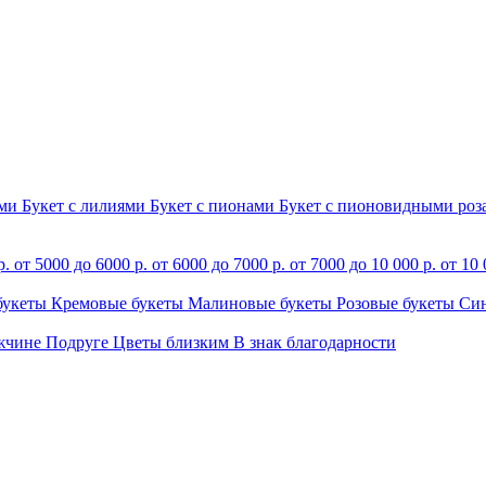
ами
Букет с лилиями
Букет с пионами
Букет с пионовидными ро
р.
от 5000 до 6000 р.
от 6000 до 7000 р.
от 7000 до 10 000 р.
от 10 
букеты
Кремовые букеты
Малиновые букеты
Розовые букеты
Си
жчине
Подруге
Цветы близким
В знак благодарности