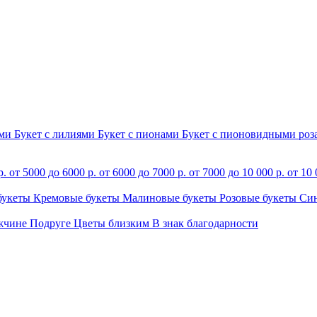
ами
Букет с лилиями
Букет с пионами
Букет с пионовидными ро
р.
от 5000 до 6000 р.
от 6000 до 7000 р.
от 7000 до 10 000 р.
от 10 
букеты
Кремовые букеты
Малиновые букеты
Розовые букеты
Си
жчине
Подруге
Цветы близким
В знак благодарности