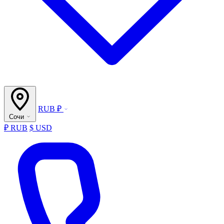
RUB ₽
Сочи
₽ RUB
$ USD