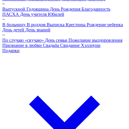
~
Выпускной
Годовщина
День Рождения
Благодарность
ПАСХА
День учителя
Юбилей
~
В больницу
В роддом
Выписка
Крестины
Рождение ребенка
День детей
День знаний
~
По случаю «скучаю»
День семьи
Пожелание выздоровления
Признание в любви
Свадьба
Свидание
Хэллоуин
Подарки