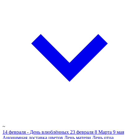
~
14 февраля - День влюблённых
23 февраля
8 Марта
9 мая
Анонимная доставка цветов
День матери
День отца