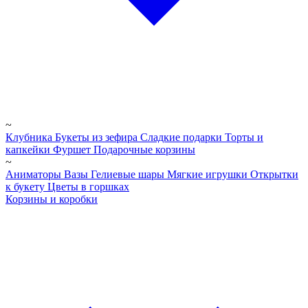
~
Клубника
Букеты из зефира
Сладкие подарки
Торты и
капкейки
Фуршет
Подарочные корзины
~
Аниматоры
Вазы
Гелиевые шары
Мягкие игрушки
Открытки
к букету
Цветы в горшках
Корзины и коробки