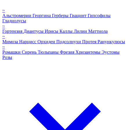
~
Альстромерии
Георгина
Герберы
Гиацинт
Гипсофилы
Гладиолусы
~
Гортензия
Диантусы
Ирисы
Каллы
Лилии
Маттиола
~
Мимоза
Нарцисс
Орхидеи
Подсолнухи
Протея
Ранункулюсы
~
Ромашки
Сирень
Тюльпаны
Фрезия
Хризантемы
Эустомы
Розы