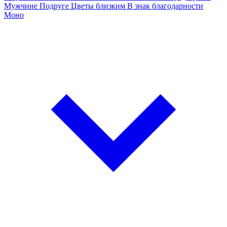
Мужчине
Подруге
Цветы близким
В знак благодарности
Моно