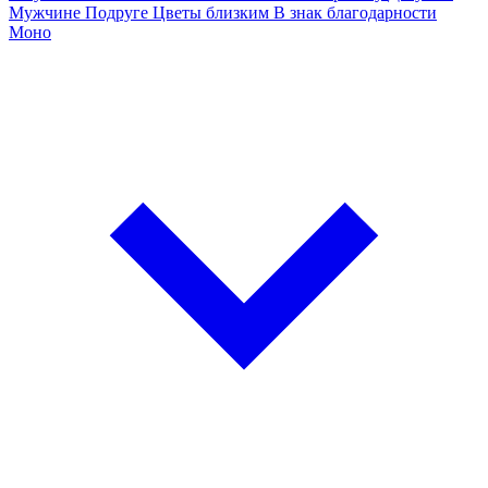
Мужчине
Подруге
Цветы близким
В знак благодарности
Моно