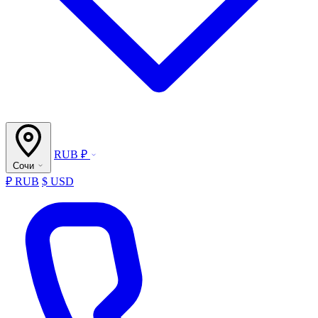
RUB ₽
Сочи
₽ RUB
$ USD