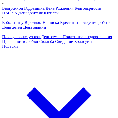
~
Выпускной
Годовщина
День Рождения
Благодарность
ПАСХА
День учителя
Юбилей
~
В больницу
В роддом
Выписка
Крестины
Рождение ребенка
День детей
День знаний
~
По случаю «скучаю»
День семьи
Пожелание выздоровления
Признание в любви
Свадьба
Свидание
Хэллоуин
Подарки