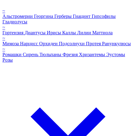
~
Альстромерии
Георгина
Герберы
Гиацинт
Гипсофилы
Гладиолусы
~
Гортензия
Диантусы
Ирисы
Каллы
Лилии
Маттиола
~
Мимоза
Нарцисс
Орхидеи
Подсолнухи
Протея
Ранункулюсы
~
Ромашки
Сирень
Тюльпаны
Фрезия
Хризантемы
Эустомы
Розы