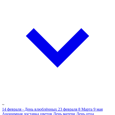
~
14 февраля - День влюблённых
23 февраля
8 Марта
9 мая
Анонимная доставка цветов
День матери
День отца