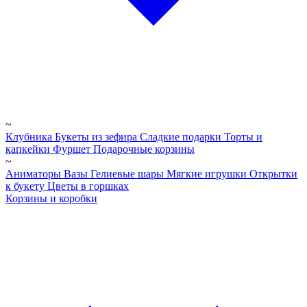
~
Клубника
Букеты из зефира
Сладкие подарки
Торты и
капкейки
Фуршет
Подарочные корзины
~
Аниматоры
Вазы
Гелиевые шары
Мягкие игрушки
Открытки
к букету
Цветы в горшках
Корзины и коробки