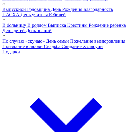
~
Выпускной
Годовщина
День Рождения
Благодарность
ПАСХА
День учителя
Юбилей
~
В больницу
В роддом
Выписка
Крестины
Рождение ребенка
День детей
День знаний
~
По случаю «скучаю»
День семьи
Пожелание выздоровления
Признание в любви
Свадьба
Свидание
Хэллоуин
Подарки