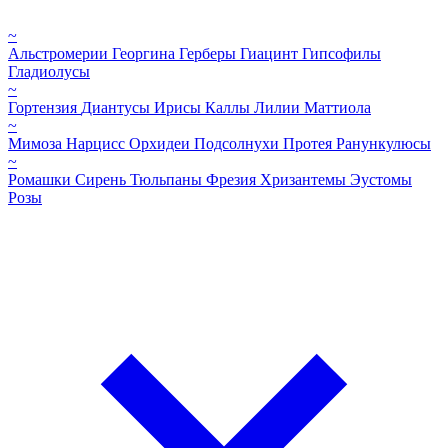
~
Альстромерии
Георгина
Герберы
Гиацинт
Гипсофилы
Гладиолусы
~
Гортензия
Диантусы
Ирисы
Каллы
Лилии
Маттиола
~
Мимоза
Нарцисс
Орхидеи
Подсолнухи
Протея
Ранункулюсы
~
Ромашки
Сирень
Тюльпаны
Фрезия
Хризантемы
Эустомы
Розы