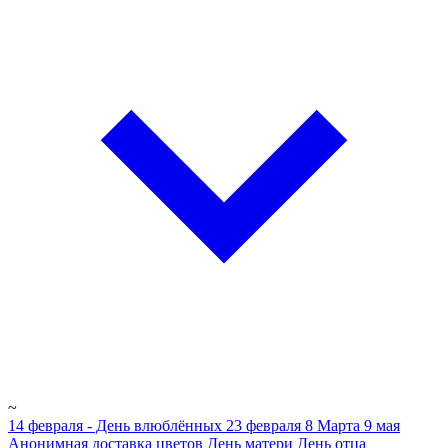
~
14 февраля - День влюблённых
23 февраля
8 Марта
9 мая
Анонимная доставка цветов
День матери
День отца