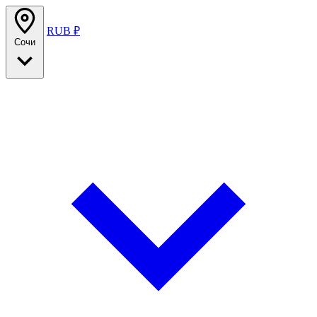
RUB ₽
Сочи