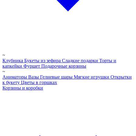
~
Клубника
Букеты из зефира
Сладкие подарки
Торты и
капкейки
Фуршет
Подарочные корзины
~
Аниматоры
Вазы
Гелиевые шары
Мягкие игрушки
Открытки
к букету
Цветы в горшках
Корзины и коробки