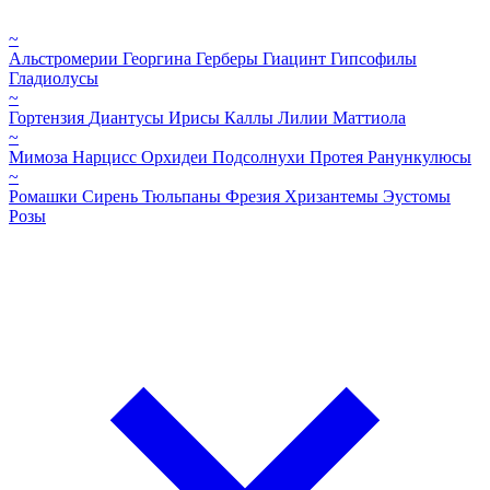
~
Альстромерии
Георгина
Герберы
Гиацинт
Гипсофилы
Гладиолусы
~
Гортензия
Диантусы
Ирисы
Каллы
Лилии
Маттиола
~
Мимоза
Нарцисс
Орхидеи
Подсолнухи
Протея
Ранункулюсы
~
Ромашки
Сирень
Тюльпаны
Фрезия
Хризантемы
Эустомы
Розы