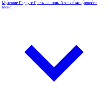
Мужчине
Подруге
Цветы близким
В знак благодарности
Моно