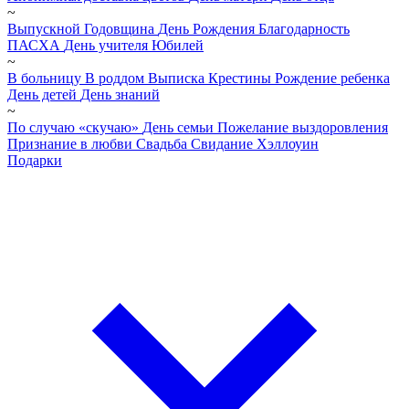
~
Выпускной
Годовщина
День Рождения
Благодарность
ПАСХА
День учителя
Юбилей
~
В больницу
В роддом
Выписка
Крестины
Рождение ребенка
День детей
День знаний
~
По случаю «скучаю»
День семьи
Пожелание выздоровления
Признание в любви
Свадьба
Свидание
Хэллоуин
Подарки