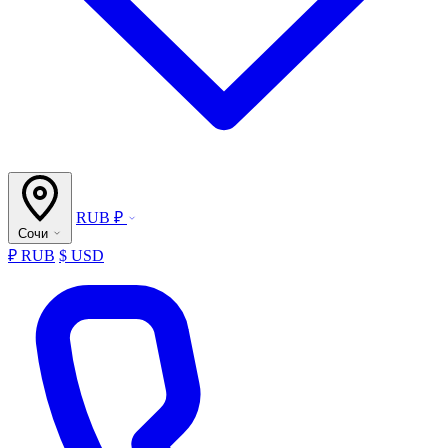
RUB ₽
Сочи
₽ RUB
$ USD