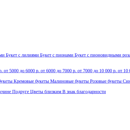
ами
Букет с лилиями
Букет с пионами
Букет с пионовидными ро
р.
от 5000 до 6000 р.
от 6000 до 7000 р.
от 7000 до 10 000 р.
от 10 
букеты
Кремовые букеты
Малиновые букеты
Розовые букеты
Си
жчине
Подруге
Цветы близким
В знак благодарности