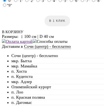
"0"
"1"
"2"
"3"
"4"
"5"
"6"
"7"
"8"
"9"
В 1 КЛИК
В КОРЗИНУ
Размеры: ↕ 100 см | D 40 см
Доставим в
Сочи (центр) - бесплатно
Сочи (центр) - бесплатно
мкр. Бытха
мкр. Мамайка
п. Хоста
п. Кудепста
мкр. Адлер
Олимпийский курорт
п. Лоо
п. Красная поляна
п. Дагомыс