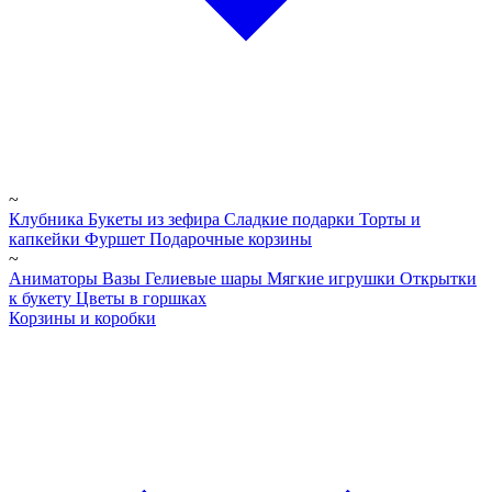
~
Клубника
Букеты из зефира
Сладкие подарки
Торты и
капкейки
Фуршет
Подарочные корзины
~
Аниматоры
Вазы
Гелиевые шары
Мягкие игрушки
Открытки
к букету
Цветы в горшках
Корзины и коробки