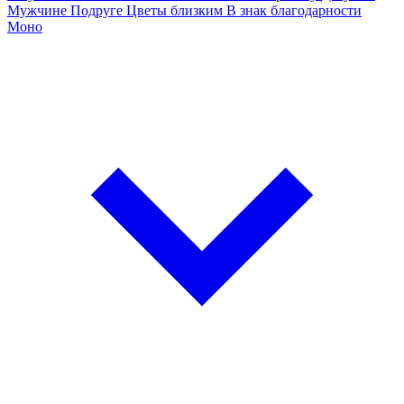
Мужчине
Подруге
Цветы близким
В знак благодарности
Моно