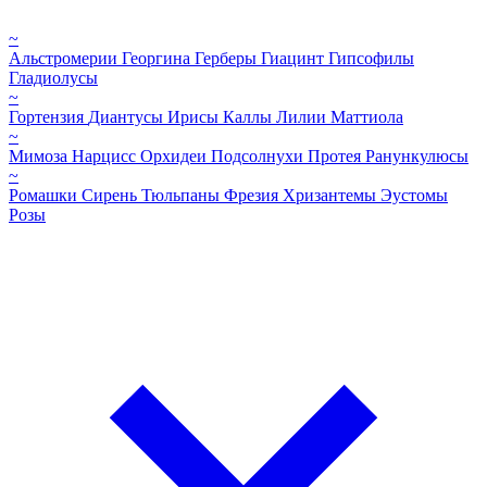
~
Альстромерии
Георгина
Герберы
Гиацинт
Гипсофилы
Гладиолусы
~
Гортензия
Диантусы
Ирисы
Каллы
Лилии
Маттиола
~
Мимоза
Нарцисс
Орхидеи
Подсолнухи
Протея
Ранункулюсы
~
Ромашки
Сирень
Тюльпаны
Фрезия
Хризантемы
Эустомы
Розы