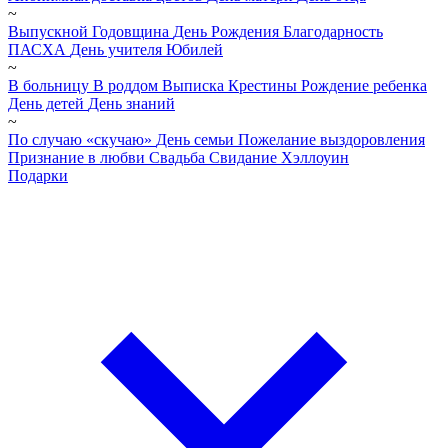
~
Выпускной
Годовщина
День Рождения
Благодарность
ПАСХА
День учителя
Юбилей
~
В больницу
В роддом
Выписка
Крестины
Рождение ребенка
День детей
День знаний
~
По случаю «скучаю»
День семьи
Пожелание выздоровления
Признание в любви
Свадьба
Свидание
Хэллоуин
Подарки