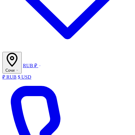
RUB ₽
Сочи
₽ RUB
$ USD