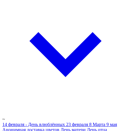
~
14 февраля - День влюблённых
23 февраля
8 Марта
9 мая
Анонимная доставка цветов
День матери
День отца