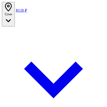
RUB ₽
Сочи