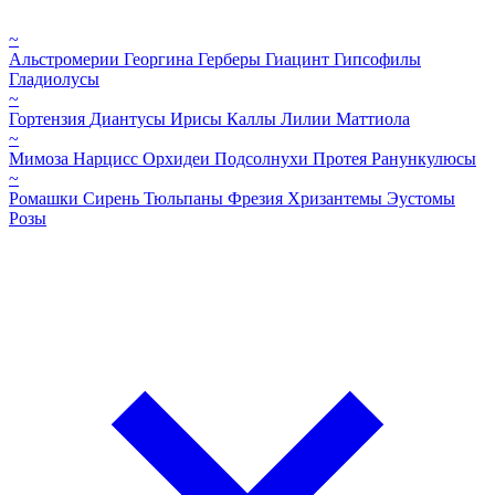
~
Альстромерии
Георгина
Герберы
Гиацинт
Гипсофилы
Гладиолусы
~
Гортензия
Диантусы
Ирисы
Каллы
Лилии
Маттиола
~
Мимоза
Нарцисс
Орхидеи
Подсолнухи
Протея
Ранункулюсы
~
Ромашки
Сирень
Тюльпаны
Фрезия
Хризантемы
Эустомы
Розы