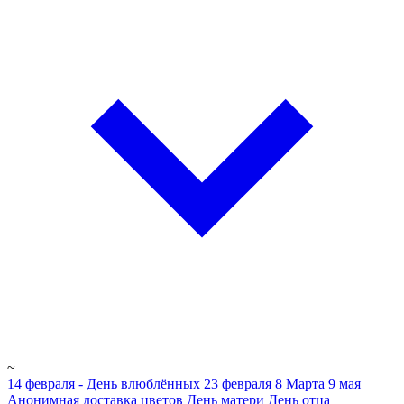
~
14 февраля - День влюблённых
23 февраля
8 Марта
9 мая
Анонимная доставка цветов
День матери
День отца