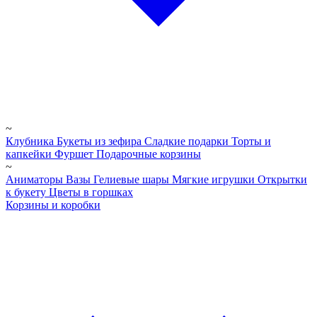
~
Клубника
Букеты из зефира
Сладкие подарки
Торты и
капкейки
Фуршет
Подарочные корзины
~
Аниматоры
Вазы
Гелиевые шары
Мягкие игрушки
Открытки
к букету
Цветы в горшках
Корзины и коробки