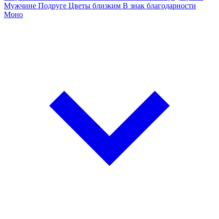
Мужчине
Подруге
Цветы близким
В знак благодарности
Моно