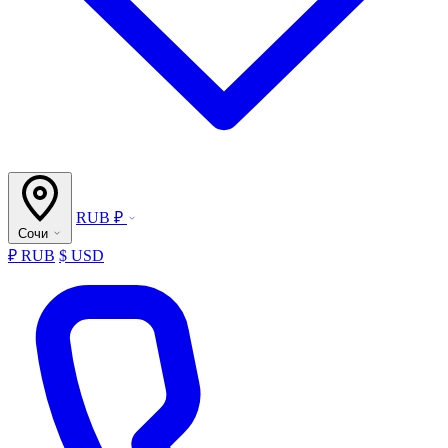
RUB ₽
Сочи
₽ RUB
$ USD