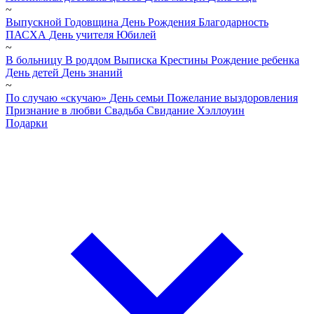
~
Выпускной
Годовщина
День Рождения
Благодарность
ПАСХА
День учителя
Юбилей
~
В больницу
В роддом
Выписка
Крестины
Рождение ребенка
День детей
День знаний
~
По случаю «скучаю»
День семьи
Пожелание выздоровления
Признание в любви
Свадьба
Свидание
Хэллоуин
Подарки