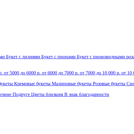
ами
Букет с лилиями
Букет с пионами
Букет с пионовидными ро
р.
от 5000 до 6000 р.
от 6000 до 7000 р.
от 7000 до 10 000 р.
от 10 
букеты
Кремовые букеты
Малиновые букеты
Розовые букеты
Си
жчине
Подруге
Цветы близким
В знак благодарности