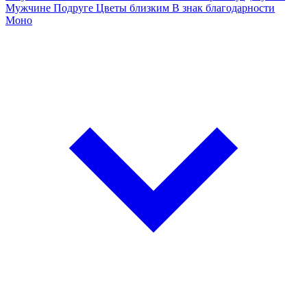
Мужчине
Подруге
Цветы близким
В знак благодарности
Моно