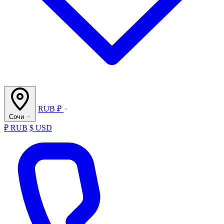
RUB ₽
Сочи
₽ RUB
$ USD