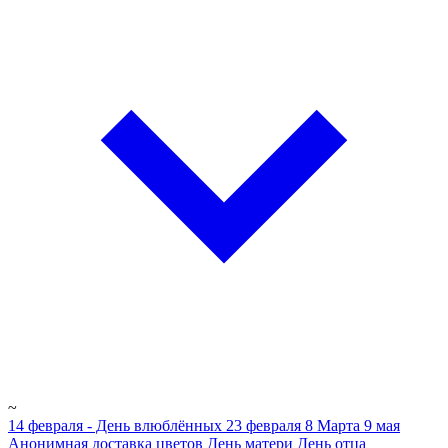
~
14 февраля - День влюблённых
23 февраля
8 Марта
9 мая
Анонимная доставка цветов
День матери
День отца