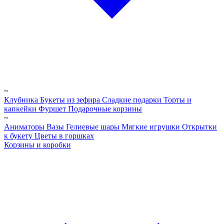
~
Клубника
Букеты из зефира
Сладкие подарки
Торты и
капкейки
Фуршет
Подарочные корзины
~
Аниматоры
Вазы
Гелиевые шары
Мягкие игрушки
Открытки
к букету
Цветы в горшках
Корзины и коробки