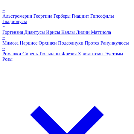
~
Альстромерии
Георгина
Герберы
Гиацинт
Гипсофилы
Гладиолусы
~
Гортензия
Диантусы
Ирисы
Каллы
Лилии
Маттиола
~
Мимоза
Нарцисс
Орхидеи
Подсолнухи
Протея
Ранункулюсы
~
Ромашки
Сирень
Тюльпаны
Фрезия
Хризантемы
Эустомы
Розы