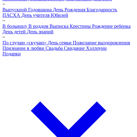
~
Выпускной
Годовщина
День Рождения
Благодарность
ПАСХА
День учителя
Юбилей
~
В больницу
В роддом
Выписка
Крестины
Рождение ребенка
День детей
День знаний
~
По случаю «скучаю»
День семьи
Пожелание выздоровления
Признание в любви
Свадьба
Свидание
Хэллоуин
Подарки