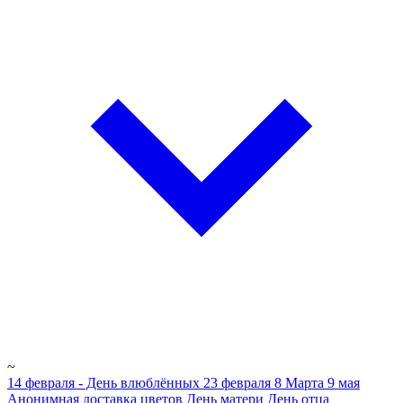
~
14 февраля - День влюблённых
23 февраля
8 Марта
9 мая
Анонимная доставка цветов
День матери
День отца