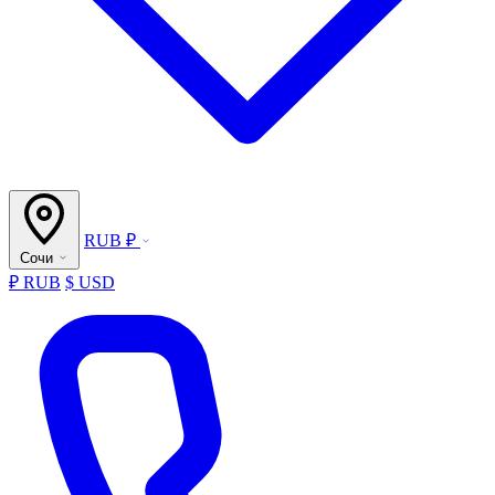
RUB ₽
Сочи
₽ RUB
$ USD