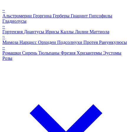
~
Альстромерии
Георгина
Герберы
Гиацинт
Гипсофилы
Гладиолусы
~
Гортензия
Диантусы
Ирисы
Каллы
Лилии
Маттиола
~
Мимоза
Нарцисс
Орхидеи
Подсолнухи
Протея
Ранункулюсы
~
Ромашки
Сирень
Тюльпаны
Фрезия
Хризантемы
Эустомы
Розы