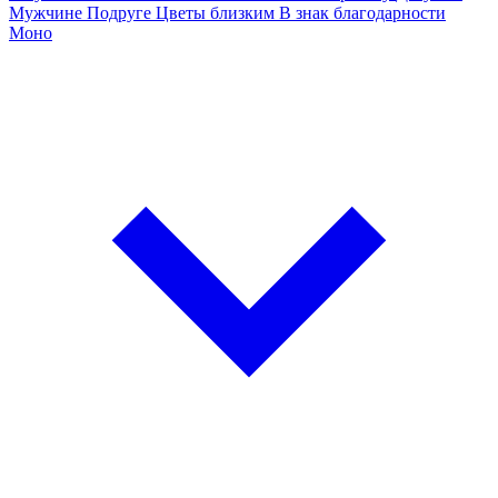
Мужчине
Подруге
Цветы близким
В знак благодарности
Моно