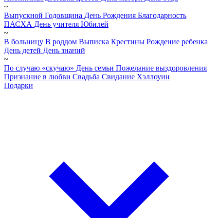
~
Выпускной
Годовщина
День Рождения
Благодарность
ПАСХА
День учителя
Юбилей
~
В больницу
В роддом
Выписка
Крестины
Рождение ребенка
День детей
День знаний
~
По случаю «скучаю»
День семьи
Пожелание выздоровления
Признание в любви
Свадьба
Свидание
Хэллоуин
Подарки