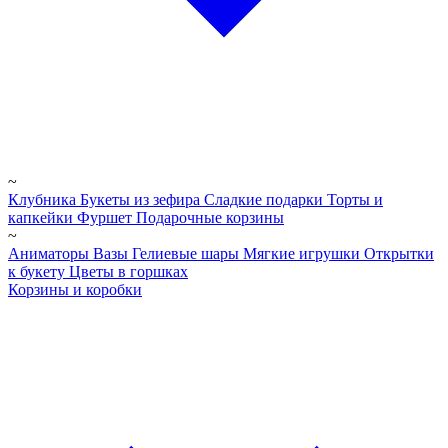
~
Клубника
Букеты из зефира
Сладкие подарки
Торты и
капкейки
Фуршет
Подарочные корзины
~
Аниматоры
Вазы
Гелиевые шары
Мягкие игрушки
Открытки
к букету
Цветы в горшках
Корзины и коробки