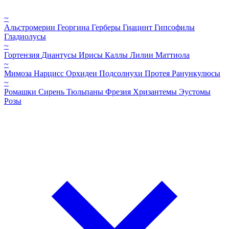
~
Альстромерии
Георгина
Герберы
Гиацинт
Гипсофилы
Гладиолусы
~
Гортензия
Диантусы
Ирисы
Каллы
Лилии
Маттиола
~
Мимоза
Нарцисс
Орхидеи
Подсолнухи
Протея
Ранункулюсы
~
Ромашки
Сирень
Тюльпаны
Фрезия
Хризантемы
Эустомы
Розы