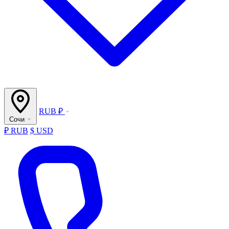
RUB ₽
Сочи
₽ RUB
$ USD