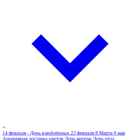
~
14 февраля - День влюблённых
23 февраля
8 Марта
9 мая
Анонимная доставка цветов
День матери
День отца