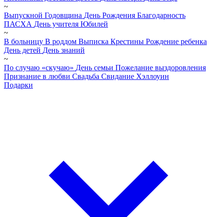
~
Выпускной
Годовщина
День Рождения
Благодарность
ПАСХА
День учителя
Юбилей
~
В больницу
В роддом
Выписка
Крестины
Рождение ребенка
День детей
День знаний
~
По случаю «скучаю»
День семьи
Пожелание выздоровления
Признание в любви
Свадьба
Свидание
Хэллоуин
Подарки