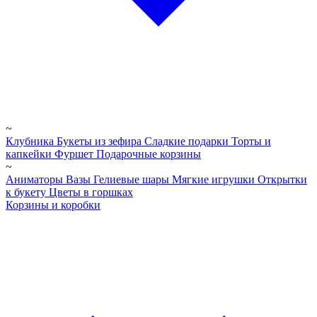
~
Клубника
Букеты из зефира
Сладкие подарки
Торты и
капкейки
Фуршет
Подарочные корзины
~
Аниматоры
Вазы
Гелиевые шары
Мягкие игрушки
Открытки
к букету
Цветы в горшках
Корзины и коробки