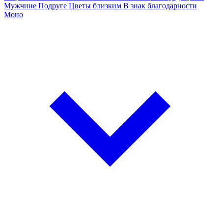
Мужчине
Подруге
Цветы близким
В знак благодарности
Моно