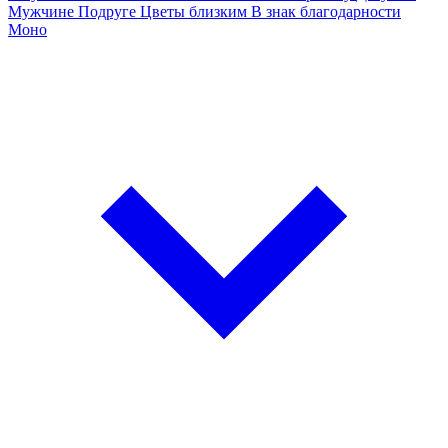
Мужчине
Подруге
Цветы близким
В знак благодарности
Моно