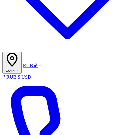
RUB ₽
Сочи
₽ RUB
$ USD