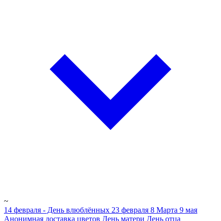
~
14 февраля - День влюблённых
23 февраля
8 Марта
9 мая
Анонимная доставка цветов
День матери
День отца