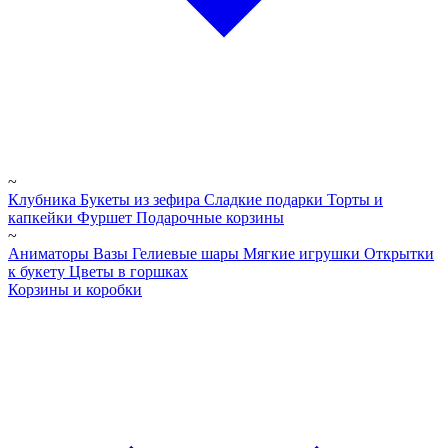
~
Клубника
Букеты из зефира
Сладкие подарки
Торты и
капкейки
Фуршет
Подарочные корзины
~
Аниматоры
Вазы
Гелиевые шары
Мягкие игрушки
Открытки
к букету
Цветы в горшках
Корзины и коробки