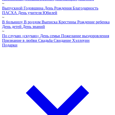
~
Выпускной
Годовщина
День Рождения
Благодарность
ПАСХА
День учителя
Юбилей
~
В больницу
В роддом
Выписка
Крестины
Рождение ребенка
День детей
День знаний
~
По случаю «скучаю»
День семьи
Пожелание выздоровления
Признание в любви
Свадьба
Свидание
Хэллоуин
Подарки