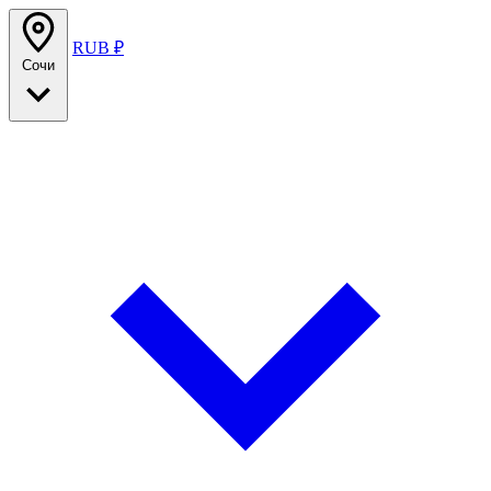
RUB ₽
Сочи