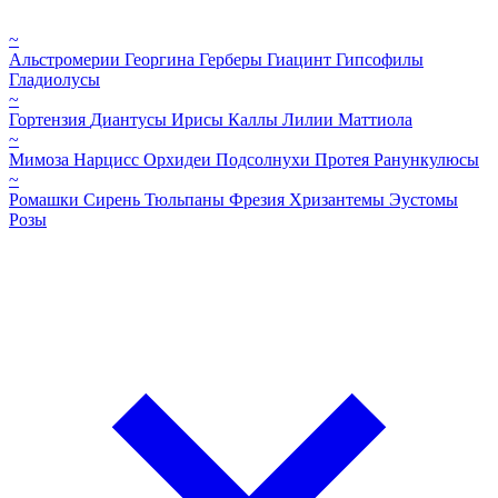
~
Альстромерии
Георгина
Герберы
Гиацинт
Гипсофилы
Гладиолусы
~
Гортензия
Диантусы
Ирисы
Каллы
Лилии
Маттиола
~
Мимоза
Нарцисс
Орхидеи
Подсолнухи
Протея
Ранункулюсы
~
Ромашки
Сирень
Тюльпаны
Фрезия
Хризантемы
Эустомы
Розы