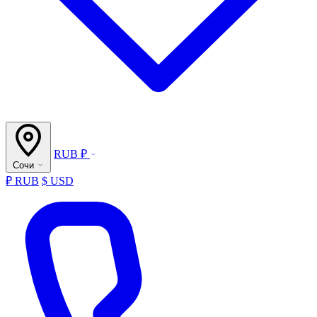
RUB ₽
Сочи
₽ RUB
$ USD