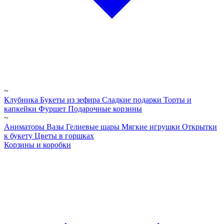
~
Клубника
Букеты из зефира
Сладкие подарки
Торты и
капкейки
Фуршет
Подарочные корзины
~
Аниматоры
Вазы
Гелиевые шары
Мягкие игрушки
Открытки
к букету
Цветы в горшках
Корзины и коробки