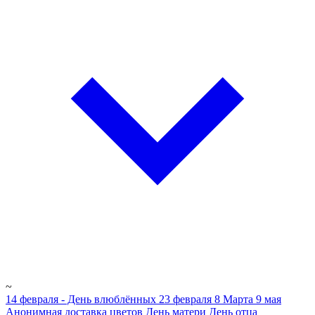
~
14 февраля - День влюблённых
23 февраля
8 Марта
9 мая
Анонимная доставка цветов
День матери
День отца