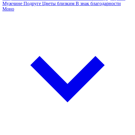
Мужчине
Подруге
Цветы близким
В знак благодарности
Моно