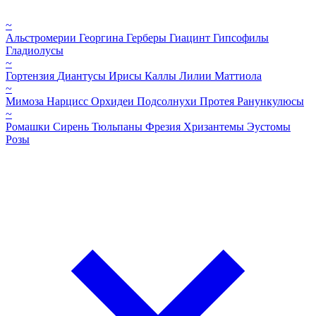
~
Альстромерии
Георгина
Герберы
Гиацинт
Гипсофилы
Гладиолусы
~
Гортензия
Диантусы
Ирисы
Каллы
Лилии
Маттиола
~
Мимоза
Нарцисс
Орхидеи
Подсолнухи
Протея
Ранункулюсы
~
Ромашки
Сирень
Тюльпаны
Фрезия
Хризантемы
Эустомы
Розы