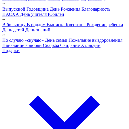
~
Выпускной
Годовщина
День Рождения
Благодарность
ПАСХА
День учителя
Юбилей
~
В больницу
В роддом
Выписка
Крестины
Рождение ребенка
День детей
День знаний
~
По случаю «скучаю»
День семьи
Пожелание выздоровления
Признание в любви
Свадьба
Свидание
Хэллоуин
Подарки