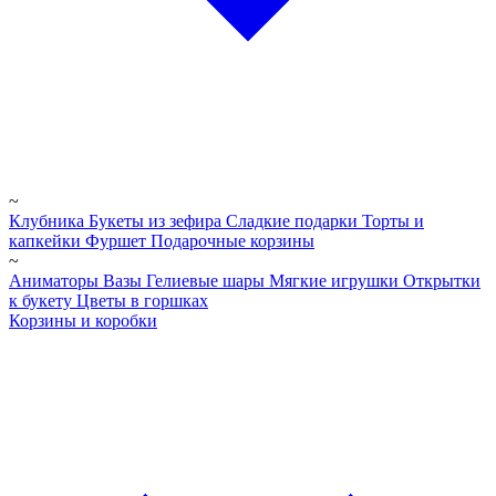
~
Клубника
Букеты из зефира
Сладкие подарки
Торты и
капкейки
Фуршет
Подарочные корзины
~
Аниматоры
Вазы
Гелиевые шары
Мягкие игрушки
Открытки
к букету
Цветы в горшках
Корзины и коробки