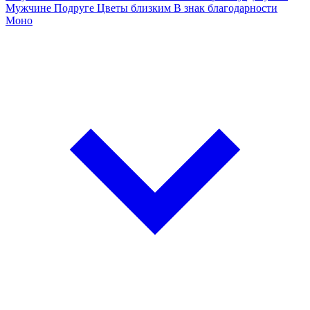
Мужчине
Подруге
Цветы близким
В знак благодарности
Моно