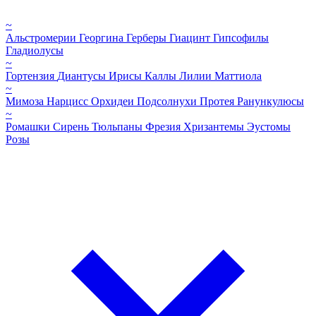
~
Альстромерии
Георгина
Герберы
Гиацинт
Гипсофилы
Гладиолусы
~
Гортензия
Диантусы
Ирисы
Каллы
Лилии
Маттиола
~
Мимоза
Нарцисс
Орхидеи
Подсолнухи
Протея
Ранункулюсы
~
Ромашки
Сирень
Тюльпаны
Фрезия
Хризантемы
Эустомы
Розы