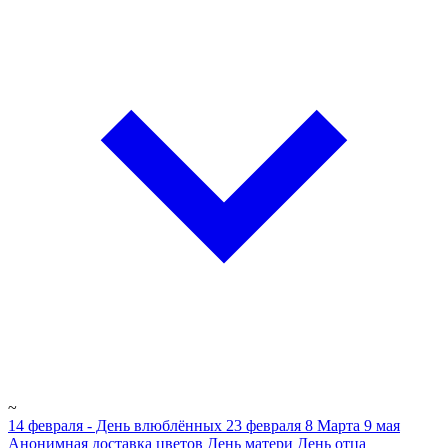
~
14 февраля - День влюблённых
23 февраля
8 Марта
9 мая
Анонимная доставка цветов
День матери
День отца