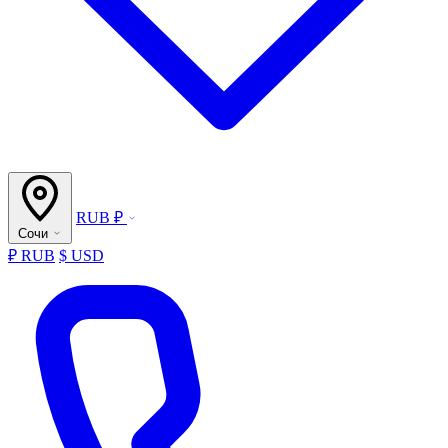
RUB ₽
Сочи
₽ RUB
$ USD