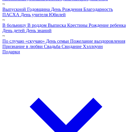
~
Выпускной
Годовщина
День Рождения
Благодарность
ПАСХА
День учителя
Юбилей
~
В больницу
В роддом
Выписка
Крестины
Рождение ребенка
День детей
День знаний
~
По случаю «скучаю»
День семьи
Пожелание выздоровления
Признание в любви
Свадьба
Свидание
Хэллоуин
Подарки