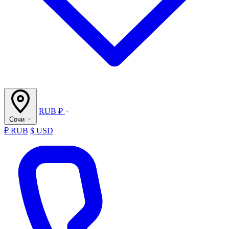
RUB ₽
Сочи
₽ RUB
$ USD