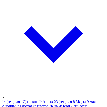
~
14 февраля - День влюблённых
23 февраля
8 Марта
9 мая
Анонимная доставка цветов
День матери
День отца