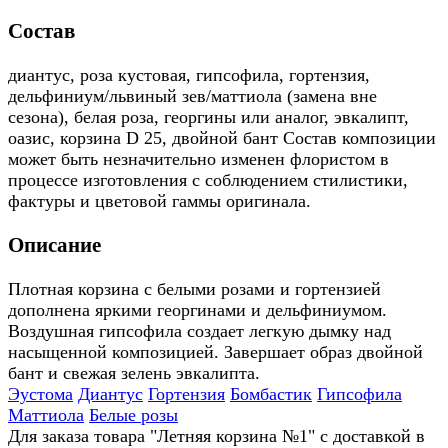
Состав
диантус, роза кустовая, гипсофила, гортензия,
дельфиниум/львиный зев/маттиола (замена вне
сезона), белая роза, георгины или аналог, эвкалипт,
оазис, корзина D 25, двойной бант Состав композиции
может быть незначительно изменен флористом в
процессе изготовления с соблюдением стилистики,
фактуры и цветовой гаммы оригинала.
Описание
Плотная корзина с белыми розами и гортензией
дополнена яркими георгинами и дельфиниумом.
Воздушная гипсофила создает легкую дымку над
насыщенной композицией. Завершает образ двойной
бант и свежая зелень эвкалипта.
Эустома
Диантус
Гортензия
Бомбастик
Гипсофила
Маттиола
Белые розы
Для заказа товара "Летняя корзина №1" с доставкой в