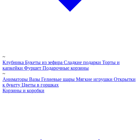
~
Клубника
Букеты из зефира
Сладкие подарки
Торты и
капкейки
Фуршет
Подарочные корзины
~
Аниматоры
Вазы
Гелиевые шары
Мягкие игрушки
Открытки
к букету
Цветы в горшках
Корзины и коробки