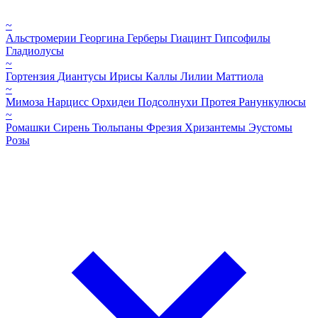
~
Альстромерии
Георгина
Герберы
Гиацинт
Гипсофилы
Гладиолусы
~
Гортензия
Диантусы
Ирисы
Каллы
Лилии
Маттиола
~
Мимоза
Нарцисс
Орхидеи
Подсолнухи
Протея
Ранункулюсы
~
Ромашки
Сирень
Тюльпаны
Фрезия
Хризантемы
Эустомы
Розы