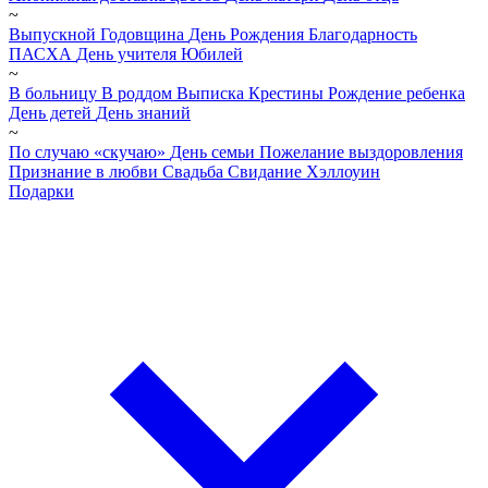
~
Выпускной
Годовщина
День Рождения
Благодарность
ПАСХА
День учителя
Юбилей
~
В больницу
В роддом
Выписка
Крестины
Рождение ребенка
День детей
День знаний
~
По случаю «скучаю»
День семьи
Пожелание выздоровления
Признание в любви
Свадьба
Свидание
Хэллоуин
Подарки