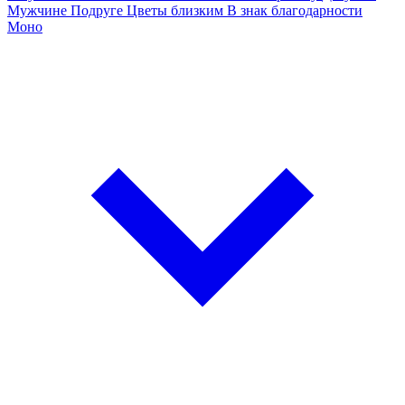
Мужчине
Подруге
Цветы близким
В знак благодарности
Моно