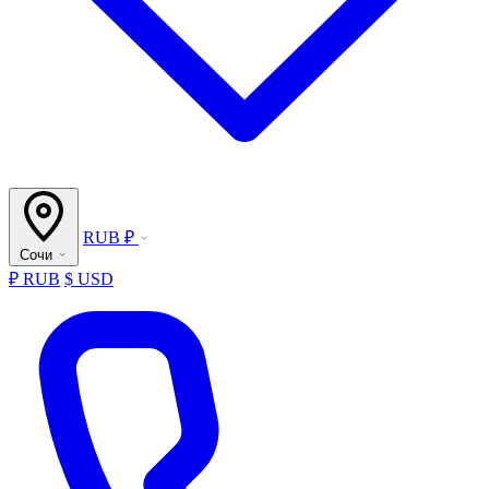
RUB ₽
Сочи
₽ RUB
$ USD