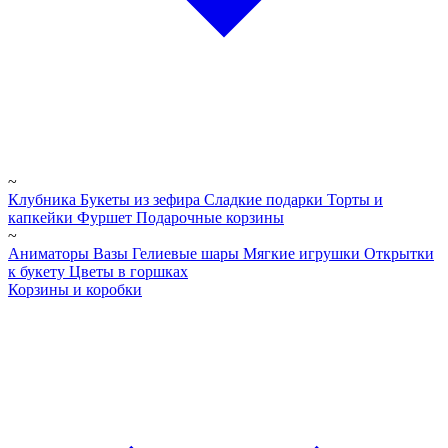
~
Клубника
Букеты из зефира
Сладкие подарки
Торты и
капкейки
Фуршет
Подарочные корзины
~
Аниматоры
Вазы
Гелиевые шары
Мягкие игрушки
Открытки
к букету
Цветы в горшках
Корзины и коробки