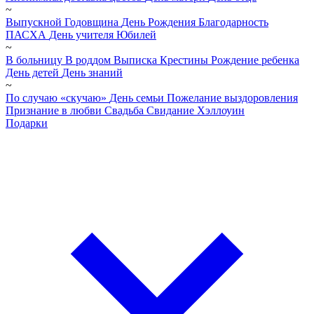
~
Выпускной
Годовщина
День Рождения
Благодарность
ПАСХА
День учителя
Юбилей
~
В больницу
В роддом
Выписка
Крестины
Рождение ребенка
День детей
День знаний
~
По случаю «скучаю»
День семьи
Пожелание выздоровления
Признание в любви
Свадьба
Свидание
Хэллоуин
Подарки