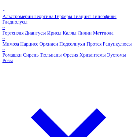
~
Альстромерии
Георгина
Герберы
Гиацинт
Гипсофилы
Гладиолусы
~
Гортензия
Диантусы
Ирисы
Каллы
Лилии
Маттиола
~
Мимоза
Нарцисс
Орхидеи
Подсолнухи
Протея
Ранункулюсы
~
Ромашки
Сирень
Тюльпаны
Фрезия
Хризантемы
Эустомы
Розы