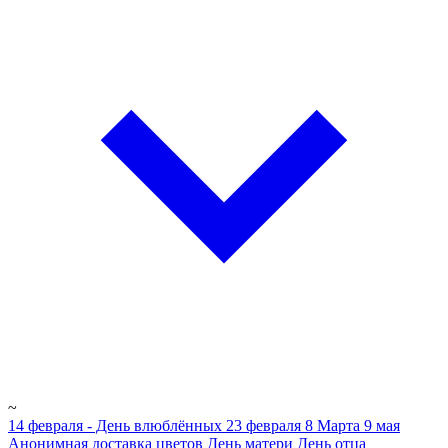
~
14 февраля - День влюблённых
23 февраля
8 Марта
9 мая
Анонимная доставка цветов
День матери
День отца