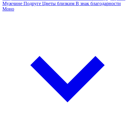
Мужчине
Подруге
Цветы близким
В знак благодарности
Моно