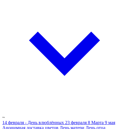
~
14 февраля - День влюблённых
23 февраля
8 Марта
9 мая
Анонимная доставка цветов
День матери
День отца