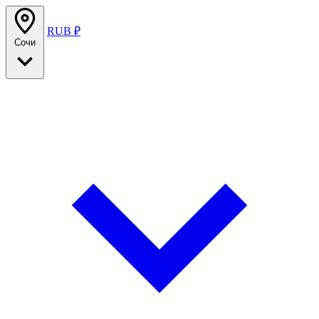
RUB ₽
Сочи