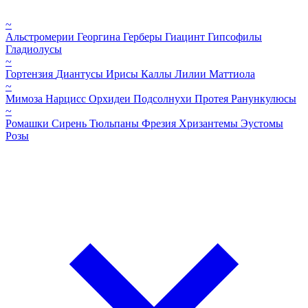
~
Альстромерии
Георгина
Герберы
Гиацинт
Гипсофилы
Гладиолусы
~
Гортензия
Диантусы
Ирисы
Каллы
Лилии
Маттиола
~
Мимоза
Нарцисс
Орхидеи
Подсолнухи
Протея
Ранункулюсы
~
Ромашки
Сирень
Тюльпаны
Фрезия
Хризантемы
Эустомы
Розы