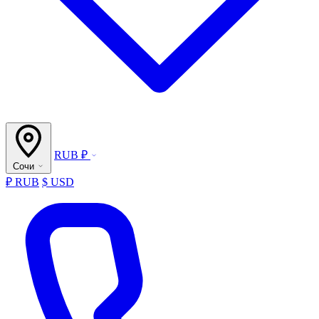
RUB ₽
Сочи
₽ RUB
$ USD