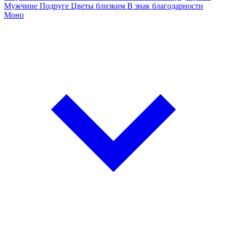
Мужчине
Подруге
Цветы близким
В знак благодарности
Моно