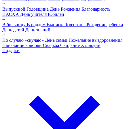
~
Выпускной
Годовщина
День Рождения
Благодарность
ПАСХА
День учителя
Юбилей
~
В больницу
В роддом
Выписка
Крестины
Рождение ребенка
День детей
День знаний
~
По случаю «скучаю»
День семьи
Пожелание выздоровления
Признание в любви
Свадьба
Свидание
Хэллоуин
Подарки