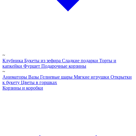
~
Клубника
Букеты из зефира
Сладкие подарки
Торты и
капкейки
Фуршет
Подарочные корзины
~
Аниматоры
Вазы
Гелиевые шары
Мягкие игрушки
Открытки
к букету
Цветы в горшках
Корзины и коробки